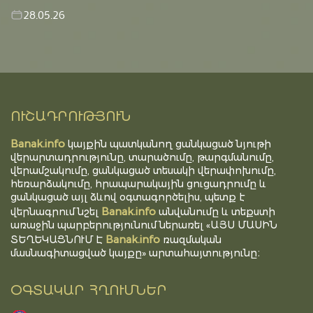
28.05.26
ՈՒՇԱԴՐՈՒԹՅՈՒՆ
Banak.info
կայքին պատկանող ցանկացած նյութի
վերարտադրությունը, տարածումը, թարգմանումը,
վերամշակումը, ցանկացած տեսակի վերափոխումը,
հեռարձակումը, հրապարակային ցուցադրումը և
ցանկացած այլ ձևով օգտագործելիս, պետք է
Banak.info
վերնագրում նշել
անվանումը և տեքստի
առաջին պարբերությունում ներառել «ԱՅՍ ՄԱՍԻՆ
Banak.info
ՏԵՂԵԿԱՑՆՈՒՄ Է
ռազմական
մասնագիտացված կայքը» արտահայտությունը։
ՕԳՏԱԿԱՐ ՀՂՈՒՄՆԵՐ