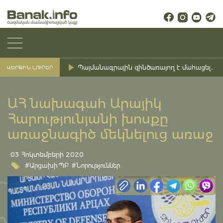
Պայմանագրային զինծառայող է մահացել․ Ք
ՎԵՐՋԻՆ ԼՈՒՐԵՐ
ԱՀ նախագահ Արայիկ
Հարությունյանի խոսքը
առաջնագիծ մեկնելուց առաջ
03 Հոկտեմբերի 2020
#Արցախի ՊԲ
#Նորություններ