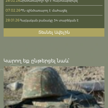
26.02.26
Զինծառայողի դի է հայտնաբերվել
07.02.26
ՊՆ զինծառայող է մահացել
28.01.26
Հայկական բանակը 34 տարեկան է
Տեսնել Ավելին
Կարող եք ընթերցել նաև՝