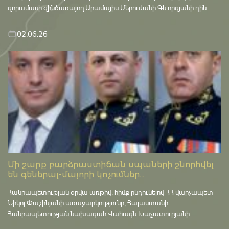
զորամասի զինծառայող Արամայիս Մերուժանի Գևորգյանի դին. ...
02.06.26
Մի շարք բարձրաստիճան սպաների շնորհվել
են գեներալ-մայորի կոչումներ...
Հանրապետության օրվա առթիվ, հիմք ընդունելով ՀՀ վարչապետ
Նիկոլ Փաշինյանի առաջարկությունը, Հայաստանի
Հանրապետության նախագահ Վահագն Խաչատուրյանի ...