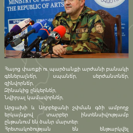
Հայոց փառքի ու պարծանքի արժանի բանակի
գեներալնե՛ր, սպանե՛ր, սերժանտնե՛ր,
զինվորնե՛ր,
Զինակից ընկերնե՛ր,
Նվիրյալ կամավորնե՛ր,
Արցախի և Ադրբեջանի շփման գծի ամբողջ
երկայնքով տարբեր ինտենսիվությամբ
ընթանում են ծանր մարտեր:
Հրետակոծության են ենթարկվել