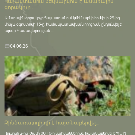
Հայաստանում մեկնարկում է ամառային
զորակոչը...
Ամառային զորակոչը Հայաստանում կմեկնարկի հունիսի 29-ից
մինչև օգոստոսի 15-ը․ համապատասխան որոշումն ընդունվել է
այսօր Կառավարության ...
04.06.26
Զինծառայողի դի է հայտնաբերվել...
Հունիսի 2-ին՝ ժամը 00:10-ի սահմաններում, հայտնաբերվել է ՊՆ N