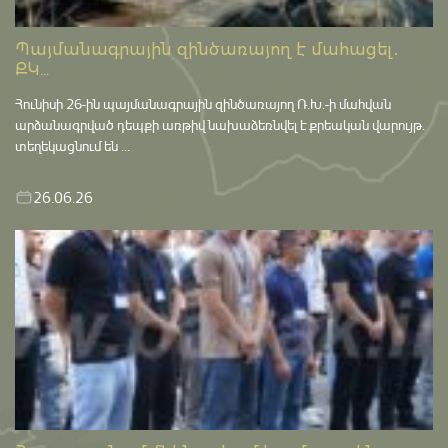
Պայմանագրային զինծառայող է մահացել․
ՔԿ...
Հունիսի 26-ին պայմանագրային զինծառայող Ռ.Խ.-ի մահվան
արձանագրված դեպքի առթիվ նախաձեռնվել է քրեական վարույթ․
տեղեկացնում են ...
26.06.26