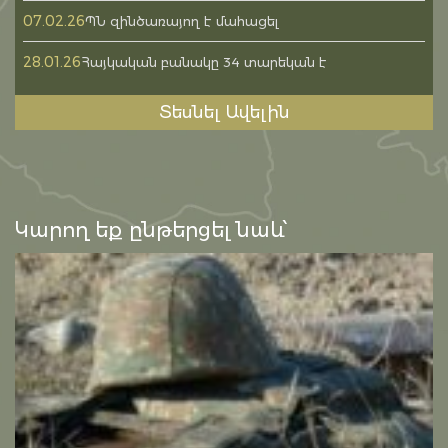
07.02.26
ՊՆ զինծառայող է մահացել
28.01.26
Հայկական բանակը 34 տարեկան է
Տեսնել Ավելին
Կարող եք ընթերցել նաև՝