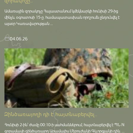
զորակոչը...
Ամառային զորակոչը Հայաստանում կմեկնարկի հունիսի 29-ից
մինչև օգոստոսի 15-ը․ համապատասխան որոշումն ընդունվել է
այսօր Կառավարության ...
04.06.26
Զինծառայողի դի է հայտնաբերվել...
Հունիսի 2-ին՝ ժամը 00:10-ի սահմաններում, հայտնաբերվել է ՊՆ N
զորամասի զինծառայող Արամայիս Մերուժանի Գևորգյանի դին. ...