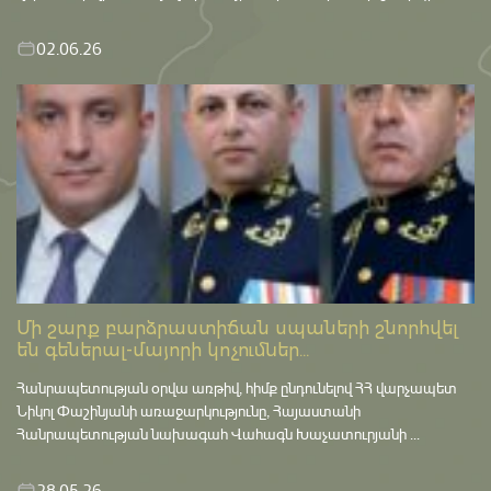
02.06.26
Մի շարք բարձրաստիճան սպաների շնորհվել
են գեներալ-մայորի կոչումներ...
Հանրապետության օրվա առթիվ, հիմք ընդունելով ՀՀ վարչապետ
Նիկոլ Փաշինյանի առաջարկությունը, Հայաստանի
Հանրապետության նախագահ Վահագն Խաչատուրյանի ...
28.05.26