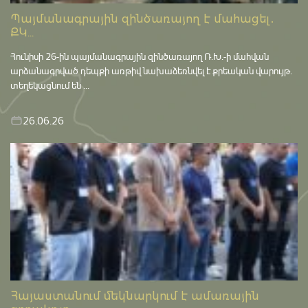
Պայմանագրային զինծառայող է մահացել․
ՔԿ...
Հունիսի 26-ին պայմանագրային զինծառայող Ռ.Խ.-ի մահվան
արձանագրված դեպքի առթիվ նախաձեռնվել է քրեական վարույթ․
տեղեկացնում են ...
26.06.26
Հայաստանում մեկնարկում է ամառային