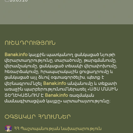
ՈՒՇԱԴՐՈՒԹՅՈՒՆ
Banak.info
կայքին պատկանող ցանկացած նյութի
վերարտադրությունը, տարածումը, թարգմանումը,
վերամշակումը, ցանկացած տեսակի վերափոխումը,
հեռարձակումը, հրապարակային ցուցադրումը և
ցանկացած այլ ձևով օգտագործելիս, պետք է
Banak.info
վերնագրում նշել
անվանումը և տեքստի
առաջին պարբերությունում ներառել «ԱՅՍ ՄԱՍԻՆ
Banak.info
ՏԵՂԵԿԱՑՆՈՒՄ Է
ռազմական
մասնագիտացված կայքը» արտահայտությունը։
ՕԳՏԱԿԱՐ ՀՂՈՒՄՆԵՐ
ՀՀ Պաշտպանության նախարարություն