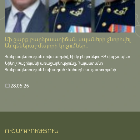
Մի շարք բարձրաստիճան սպաների շնորհվել
են գեներալ-մայորի կոչումներ...
Հանրապետության օրվա առթիվ, հիմք ընդունելով ՀՀ վարչապետ
Նիկոլ Փաշինյանի առաջարկությունը, Հայաստանի
Հանրապետության նախագահ Վահագն Խաչատուրյանի ...
28.05.26
ՈՒՇԱԴՐՈՒԹՅՈՒՆ