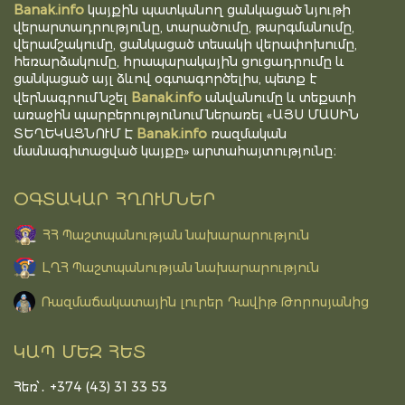
Banak.info
կայքին պատկանող ցանկացած նյութի
վերարտադրությունը, տարածումը, թարգմանումը,
վերամշակումը, ցանկացած տեսակի վերափոխումը,
հեռարձակումը, հրապարակային ցուցադրումը և
ցանկացած այլ ձևով օգտագործելիս, պետք է
Banak.info
վերնագրում նշել
անվանումը և տեքստի
առաջին պարբերությունում ներառել «ԱՅՍ ՄԱՍԻՆ
Banak.info
ՏԵՂԵԿԱՑՆՈՒՄ Է
ռազմական
մասնագիտացված կայքը» արտահայտությունը։
ՕԳՏԱԿԱՐ ՀՂՈՒՄՆԵՐ
ՀՀ Պաշտպանության նախարարություն
ԼՂՀ Պաշտպանության նախարարություն
Ռազմաճակատային լուրեր Դավիթ Թորոսյանից
ԿԱՊ ՄԵԶ ՀԵՏ
Հեռ՝․ +374 (43) 31 33 53