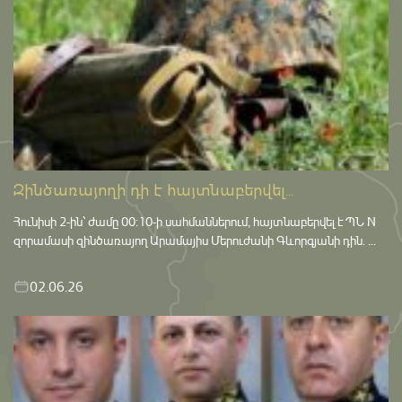
Զինծառայողի դի է հայտնաբերվել...
Հունիսի 2-ին՝ ժամը 00:10-ի սահմաններում, հայտնաբերվել է ՊՆ N
զորամասի զինծառայող Արամայիս Մերուժանի Գևորգյանի դին. ...
02.06.26