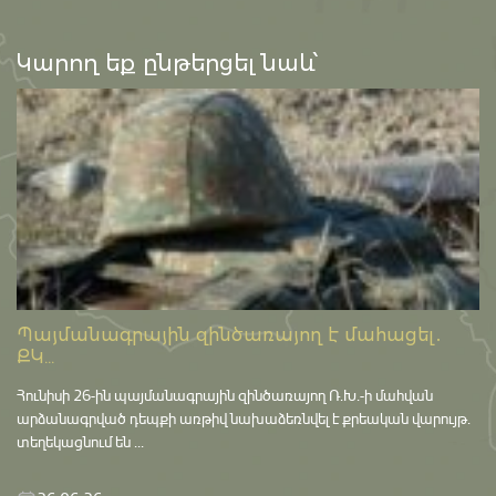
Կարող եք ընթերցել նաև՝
Պայմանագրային զինծառայող է մահացել․
ՔԿ...
Հունիսի 26-ին պայմանագրային զինծառայող Ռ.Խ.-ի մահվան
արձանագրված դեպքի առթիվ նախաձեռնվել է քրեական վարույթ․
տեղեկացնում են ...