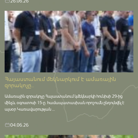
26.06.26
Հայաստանում մեկնարկում է ամառային
զորակոչը...
Ամառային զորակոչը Հայաստանում կմեկնարկի հունիսի 29-ից
մինչև օգոստոսի 15-ը․ համապատասխան որոշումն ընդունվել է
այսօր Կառավարության ...
04.06.26