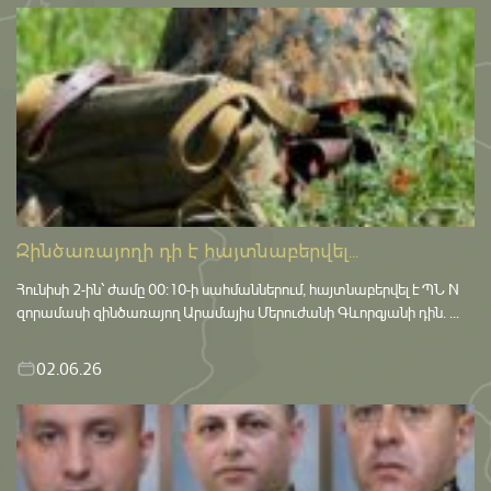
Զինծառայողի դի է հայտնաբերվել...
Հունիսի 2-ին՝ ժամը 00:10-ի սահմաններում, հայտնաբերվել է ՊՆ N
զորամասի զինծառայող Արամայիս Մերուժանի Գևորգյանի դին. ...
02.06.26