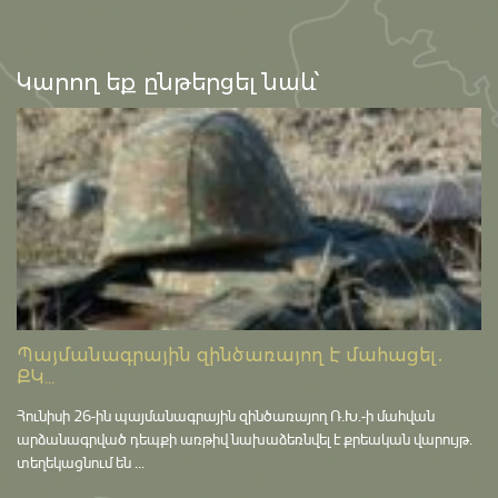
Կարող եք ընթերցել նաև՝
Պայմանագրային զինծառայող է մահացել․
ՔԿ...
Հունիսի 26-ին պայմանագրային զինծառայող Ռ.Խ.-ի մահվան
արձանագրված դեպքի առթիվ նախաձեռնվել է քրեական վարույթ․
տեղեկացնում են ...