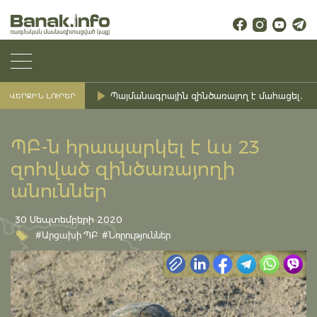
Պայմանագրային զինծառայող է մահացել․ Ք
ՎԵՐՋԻՆ ԼՈՒՐԵՐ
ՊԲ-ն հրապարկել է ևս 23
զոհված զինծառայողի
անուններ
30 Սեպտեմբերի 2020
#Արցախի ՊԲ
#Նորություններ