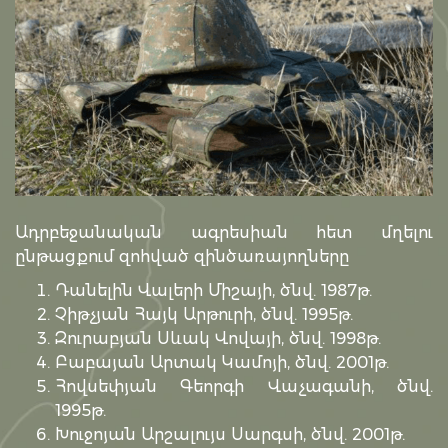
Ադրբեջանական ագրեսիան հետ մղելու
ընթացքում զոհված զինծառայողները
Դանելին Վալերի Միշայի, ծնվ. 1987թ.
Չիթչյան Հայկ Արթուրի, ծնվ. 1995թ.
Զուրաբյան Սևակ Վովայի, ծնվ. 1998թ.
Բաբայան Արտակ Կամոյի, ծնվ. 2001թ.
Հովսեփյան Գեորգի Վաչագանի, ծնվ.
1995թ.
Խուջոյան Արշալույս Սարգսի, ծնվ. 2001թ.