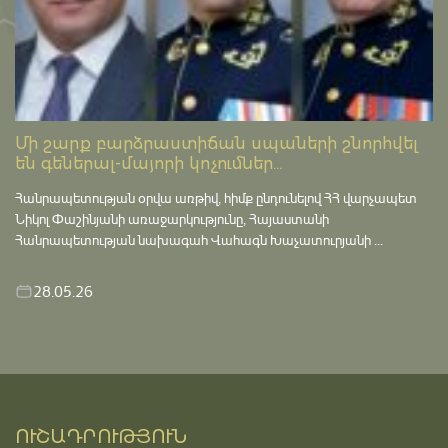
Մի շարք բարձրաստիճան սպաների շնորհվել
են գեներալ-մայորի կոչումներ...
Հանրապետության օրվա առթիվ, հիմք ընդունելով ՀՀ վարչապետ
Նիկոլ Փաշինյանի առաջարկությունը, Հայաստանի
Հանրապետության նախագահ Վահագն Խաչատուրյանի ...
28.05.26
ՈՒՇԱԴՐՈՒԹՅՈՒՆ