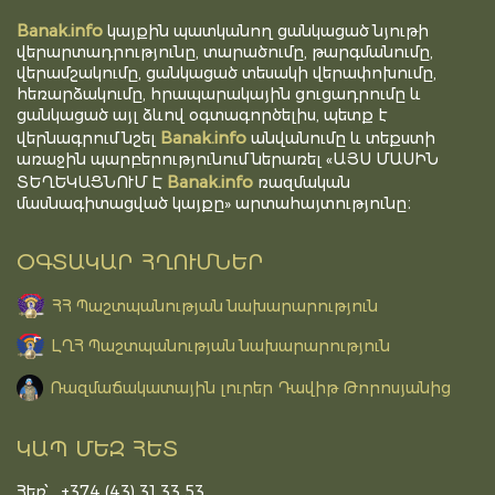
Banak.info
կայքին պատկանող ցանկացած նյութի
վերարտադրությունը, տարածումը, թարգմանումը,
վերամշակումը, ցանկացած տեսակի վերափոխումը,
հեռարձակումը, հրապարակային ցուցադրումը և
ցանկացած այլ ձևով օգտագործելիս, պետք է
Banak.info
վերնագրում նշել
անվանումը և տեքստի
առաջին պարբերությունում ներառել «ԱՅՍ ՄԱՍԻՆ
Banak.info
ՏԵՂԵԿԱՑՆՈՒՄ Է
ռազմական
մասնագիտացված կայքը» արտահայտությունը։
ՕԳՏԱԿԱՐ ՀՂՈՒՄՆԵՐ
ՀՀ Պաշտպանության նախարարություն
ԼՂՀ Պաշտպանության նախարարություն
Ռազմաճակատային լուրեր Դավիթ Թորոսյանից
ԿԱՊ ՄԵԶ ՀԵՏ
Հեռ՝․ +374 (43) 31 33 53