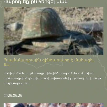
Կարող եք ընթերցել նաև՝
Պայմանագրային զինծառայող է մահացել․
ՔԿ...
Հունիսի 26-ին պայմանագրային զինծառայող Ռ.Խ.-ի մահվան
արձանագրված դեպքի առթիվ նախաձեռնվել է քրեական վարույթ․
տեղեկացնում են ...
26.06.26