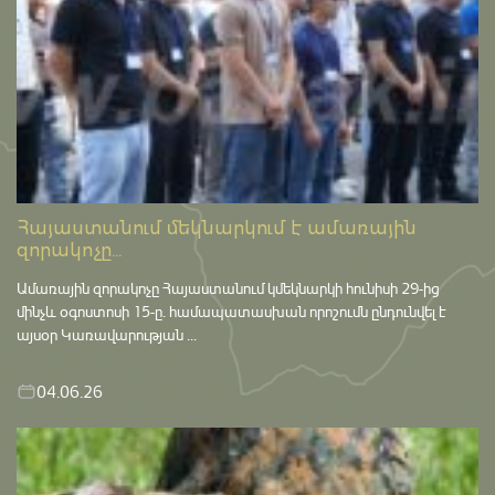
Հայաստանում մեկնարկում է ամառային
զորակոչը...
Ամառային զորակոչը Հայաստանում կմեկնարկի հունիսի 29-ից
մինչև օգոստոսի 15-ը․ համապատասխան որոշումն ընդունվել է
այսօր Կառավարության ...
04.06.26