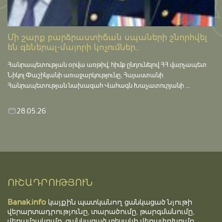
Մի շարք բարձրաստիճան սպաների շնորհվել
են գեներալ-մայորի կոչումներ...
Հանրապետության օրվա առթիվ, հիմք ընդունելով ՀՀ վարչապետ
Նիկոլ Փաշինյանի առաջարկությունը, Հայաստանի
Հանրապետության նախագահ Վահագն Խաչատուրյանի ...
28.05.26
ՈՒՇԱԴՐՈՒԹՅՈՒՆ
Banak.info
կայքին պատկանող ցանկացած նյութի
վերարտադրությունը, տարածումը, թարգմանումը,
վերամշակումը, ցանկացած տեսակի վերափոխումը,