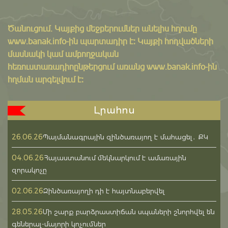
Ծանուցում․ Կայքից մեջբերումներ անելիս հղումը
www.banak.info
-ին պարտադիր է: Կայքի հոդվածների
մասնակի կամ ամբողջական
հեռուստառադիոընթերցում առանց www.banak.info-ին
հղման արգելվում է:
Լրահոս
26.06.26
Պայմանագրային զինծառայող է մահացել․ ՔԿ
04.06.26
Հայաստանում մեկնարկում է ամառային
զորակոչը
02.06.26
Զինծառայողի դի է հայտնաբերվել
28.05.26
Մի շարք բարձրաստիճան սպաների շնորհվել են
գեներալ-մայորի կոչումներ