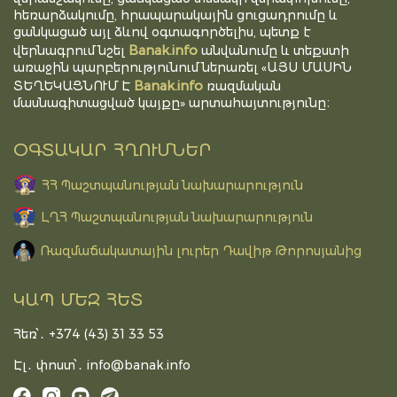
հեռարձակումը, հրապարակային ցուցադրումը և
ցանկացած այլ ձևով օգտագործելիս, պետք է
Banak.info
վերնագրում նշել
անվանումը և տեքստի
առաջին պարբերությունում ներառել «ԱՅՍ ՄԱՍԻՆ
Banak.info
ՏԵՂԵԿԱՑՆՈՒՄ Է
ռազմական
մասնագիտացված կայքը» արտահայտությունը։
ՕԳՏԱԿԱՐ ՀՂՈՒՄՆԵՐ
ՀՀ Պաշտպանության նախարարություն
ԼՂՀ Պաշտպանության նախարարություն
Ռազմաճակատային լուրեր Դավիթ Թորոսյանից
ԿԱՊ ՄԵԶ ՀԵՏ
Հեռ՝․ +374 (43) 31 33 53
Էլ․ փոստ՝․
info@banak.info