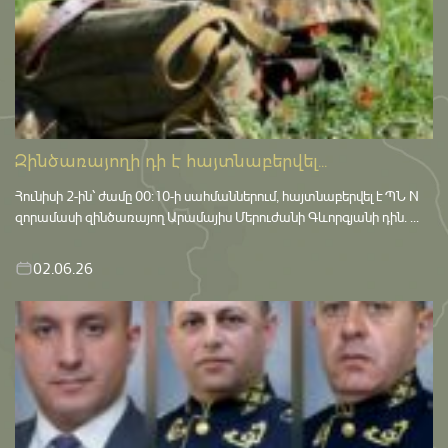
Զինծառայողի դի է հայտնաբերվել...
Հունիսի 2-ին՝ ժամը 00:10-ի սահմաններում, հայտնաբերվել է ՊՆ N
զորամասի զինծառայող Արամայիս Մերուժանի Գևորգյանի դին. ...
02.06.26