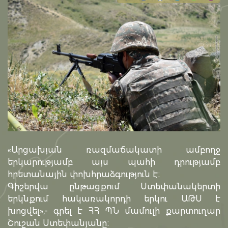
«Արցախյան ռազմաճակատի ամբողջ
երկարությամբ այս պահի դրությամբ
հրետանային փոխհրաձգություն է։
Գիշերվա ընթացքում Ստեփանակերտի
երկնքում հակառակորդի երկու ԱԹՍ է
խոցվել»,- գրել է ՀՀ ՊՆ մամուլի քարտուղար
Շուշան Ստեփանյանը։