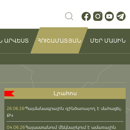
Ն ԱՐՎԵՍՏ
ՀՈՒՇԱՄԱՏՅԱՆ
ՄԵՐ ՄԱՍԻՆ
Լրահոս
Պայմանագրային զինծառայող է մահացել․
26.06.26
ՔԿ
Հայաստանում մեկնարկում է ամառային
04.06.26