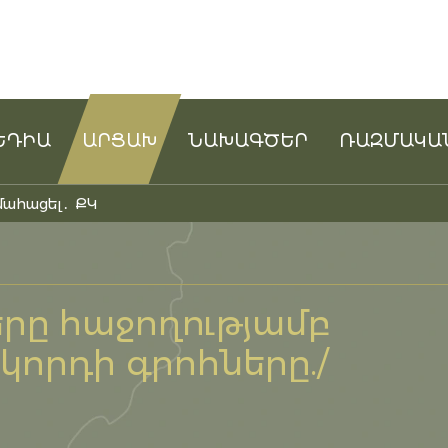
ԵԴԻԱ
ԱՐՑԱԽ
ՆԱԽԱԳԾԵՐ
ՌԱԶՄԱԿԱ
մահացել․ ՔԿ
րը հաջողությամբ
կորդի գրոհները./