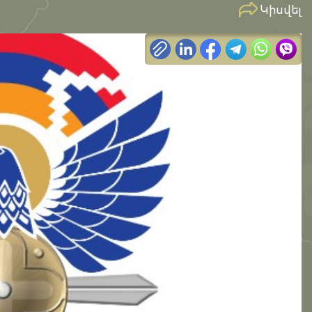
Կիսվել