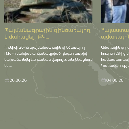
Պայմանագրային զինծառայող
Հայաստան
է մահացել․ ՔԿ...
ամառային
Հունիսի 26-ին պայմանագրային զինծառայող
Ամառային զոր
Ռ.Խ.-ի մահվան արձանագրված դեպքի առթիվ
հունիսի 29-ից 
նախաձեռնվել է քրեական վարույթ․ տեղեկացնում
համապատասխան 
են ...
Կառավարության
26.06.26
04.06.26