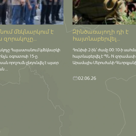
ում մեկնարկում է
Զինծառայողի դի է
 զորակոչը...
հայտնաբերվել...
ակոչը Հայաստանում կմեկնարկի
Հունիսի 2-ին՝ ժամը 00:10-ի սահմ
մինչև օգոստոսի 15-ը․
հայտնաբերվել է ՊՆ N զորամասի
որոշումն ընդունվել է այսօր
Արամայիս Մերուժանի Գևորգյանի դ
 ...
02.06.26