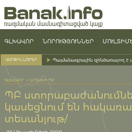
ԳԼԽԱՎՈՐ
ՆՈՐՈՒԹՅՈՒՆՆԵՐ
ՄՈՒԼՏԻՄ
Պայմանագրային զինծառայող է 
ՎԵՐՋԻՆ ԼՈՒՐԵՐ
ԳԼԽԱՎՈՐ
ԱՐՑԱԽԻ ՊԲ
ՊԲ ստորաբաժանումնե
կասեցնում են հակառա
տեսանյութ/