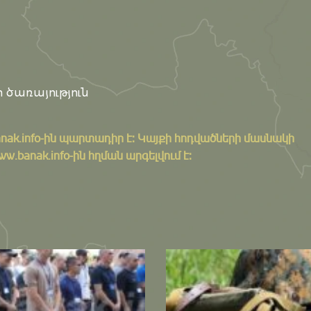
 ծառայություն
nak.info
-ին պարտադիր է: Կայքի հոդվածների մասնակի
banak.info-ին հղման արգելվում է: