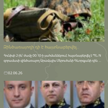
Զինծառայողի դի է հայտնաբերվել...
Հունիսի 2-ին՝ ժամը 00:10-ի սահմաններում, հայտնաբերվել է ՊՆ N
զորամասի զինծառայող Արամայիս Մերուժանի Գևորգյանի դին. ...
02.06.26