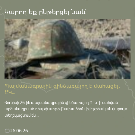
Կարող եք ընթերցել նաև՝
Պայմանագրային զինծառայող է մահացել․
ՔԿ...
Հունիսի 26-ին պայմանագրային զինծառայող Ռ.Խ.-ի մահվան
արձանագրված դեպքի առթիվ նախաձեռնվել է քրեական վարույթ․
տեղեկացնում են ...
26.06.26