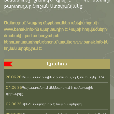
Տեսանյութը՝ շուտով»,- գրել է ՀՀ ՊՆ մամուլի
քարտուղար Շուշան Ստեփանյանը։
Ծանուցում․ Կայքից մեջբերումներ անելիս հղումը
www.banak.info
-ին պարտադիր է: Կայքի հոդվածների
մասնակի կամ ամբողջական
հեռուստառադիոընթերցում առանց www.banak.info-ին
հղման արգելվում է:
Լրահոս
26.06.26
Պայմանագրային զինծառայող է մահացել․ ՔԿ
04.06.26
Հայաստանում մեկնարկում է ամառային
զորակոչը
02.06.26
Զինծառայողի դի է հայտնաբերվել