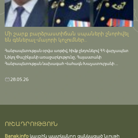
Մի շարք բարձրաստիճան սպաների շնորհվել
են գեներալ-մայորի կոչումներ...
Հանրապետության օրվա առթիվ, հիմք ընդունելով ՀՀ վարչապետ
Նիկոլ Փաշինյանի առաջարկությունը, Հայաստանի
Հանրապետության նախագահ Վահագն Խաչատուրյանի ...
28.05.26
ՈՒՇԱԴՐՈՒԹՅՈՒՆ
Banak.info
կայքին պատկանող ցանկացած նյութի