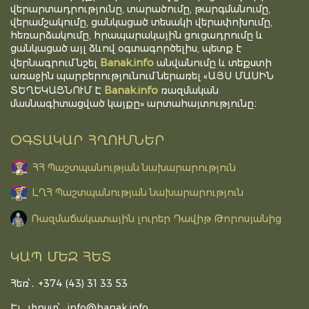
վերարտադրությունը, տարածումը, թարգմանումը,
վերամշակումը, ցանկացած տեսակի վերափոխումը,
հեռարձակումը, հրապարակային ցուցադրումը և
ցանկացած այլ ձևով օգտագործելիս, պետք է
Banak.info
վերնագրում նշել
անվանումը և տեքստի
առաջին պարբերությունում ներառել «ԱՅՍ ՄԱՍԻՆ
Banak.info
ՏԵՂԵԿԱՑՆՈՒՄ Է
ռազմական
մասնագիտացված կայքը» արտահայտությունը։
ՕԳՏԱԿԱՐ ՀՂՈՒՄՆԵՐ
ՀՀ Պաշտպանության նախարարություն
ԼՂՀ Պաշտպանության նախարարություն
Ռազմաճակատային լուրեր Դավիթ Թորոսյանից
ԿԱՊ ՄԵԶ ՀԵՏ
Հեռ՝․ +374 (43) 31 33 53
Էլ․ փոստ՝․
info@banak.info