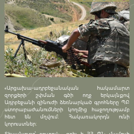
«Արցախա-ադրբեջանական հակամարտ
զորքերի շփման գծի ողջ երկայնքով
Ադրբեջանի զինուժի ձեռնարկած գրոհները ՊԲ
ստորաբաժանումների կողմից հաջողությամբ
հետ են մղվում։ Հակառակորդն ունի
կորուստներ։