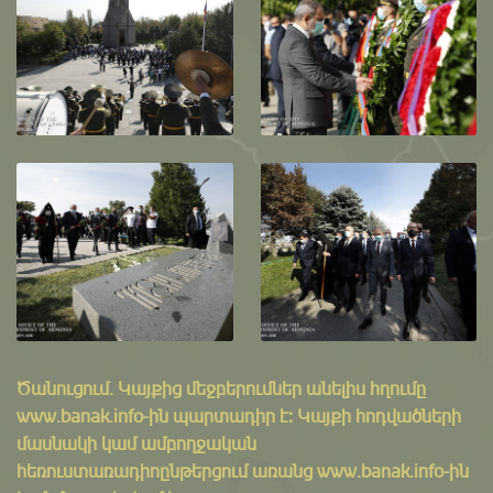
Ծանուցում․ Կայքից մեջբերումներ անելիս հղումը
www.banak.info
-ին պարտադիր է: Կայքի հոդվածների
մասնակի կամ ամբողջական
հեռուստառադիոընթերցում առանց www.banak.info-ին