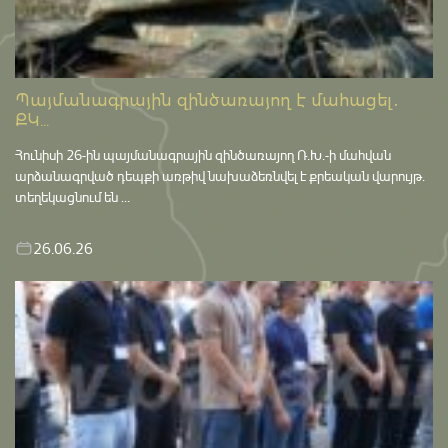
Պայմանագրային զինծառայող է մահացել․
ՔԿ...
Հունիսի 26-ին պայմանագրային զինծառայող Ռ.Խ.-ի մահվան
արձանագրված դեպքի առթիվ նախաձեռնվել է քրեական վարույթ․
տեղեկացնում են ...
26.06.26