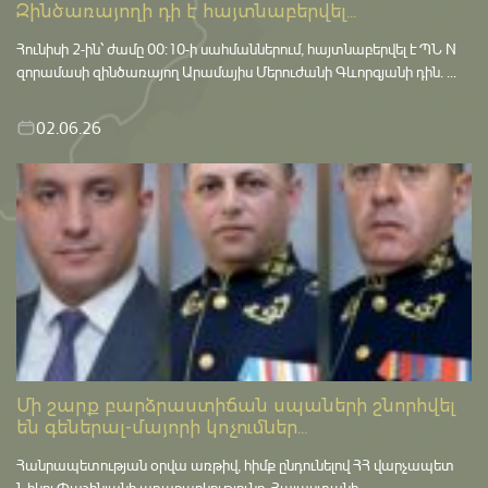
Զինծառայողի դի է հայտնաբերվել...
Հունիսի 2-ին՝ ժամը 00:10-ի սահմաններում, հայտնաբերվել է ՊՆ N
զորամասի զինծառայող Արամայիս Մերուժանի Գևորգյանի դին. ...
02.06.26
Մի շարք բարձրաստիճան սպաների շնորհվել
են գեներալ-մայորի կոչումներ...
Հանրապետության օրվա առթիվ, հիմք ընդունելով ՀՀ վարչապետ
Նիկոլ Փաշինյանի առաջարկությունը, Հայաստանի