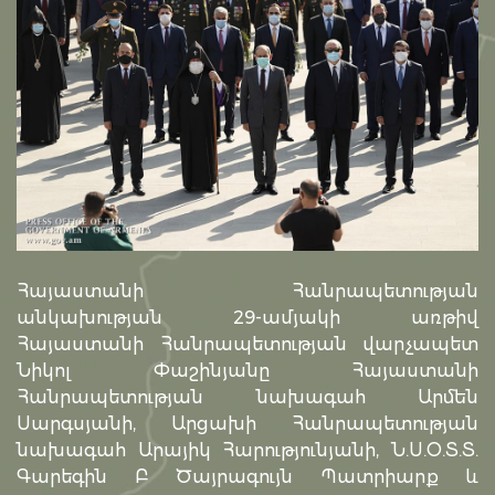
Հայաստանի Հանրապետության
անկախության 29-ամյակի առթիվ
Հայաստանի Հանրապետության վարչապետ
Նիկոլ Փաշինյանը Հայաստանի
Հանրապետության նախագահ Արմեն
Սարգսյանի, Արցախի Հանրապետության
նախագահ Արայիկ Հարությունյանի, Ն.Ս.Օ.Տ.Տ.
Գարեգին Բ Ծայրագույն Պատրիարք և