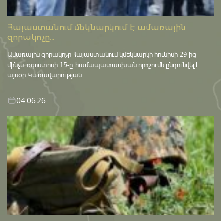
Հայաստանում մեկնարկում է ամառային
զորակոչը...
Ամառային զորակոչը Հայաստանում կմեկնարկի հունիսի 29-ից
մինչև օգոստոսի 15-ը․ համապատասխան որոշումն ընդունվել է
այսօր Կառավարության ...
04.06.26