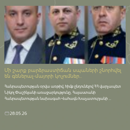
Մի շարք բարձրաստիճան սպաների շնորհվել
են գեներալ-մայորի կոչումներ...
Հանրապետության օրվա առթիվ, հիմք ընդունելով ՀՀ վարչապետ
Նիկոլ Փաշինյանի առաջարկությունը, Հայաստանի
Հանրապետության նախագահ Վահագն Խաչատուրյանի ...
28.05.26