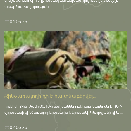
մինչև օգոստոսի 15-ը․ համապատասխան որոշումն ընդունվել է
այսօր Կառավարության ...
04.06.26
Զինծառայողի դի է հայտնաբերվել...
Հունիսի 2-ին՝ ժամը 00:10-ի սահմաններում, հայտնաբերվել է ՊՆ N
զորամասի զինծառայող Արամայիս Մերուժանի Գևորգյանի դին. ...
02.06.26