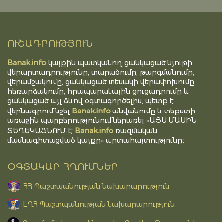
ՈՒՇԱԴՐՈՒԹՅՈՒՆ
Banak.info
կայքին պատկանող ցանկացած նյութի
վերարտադրությունը, տարածումը, թարգմանումը,
վերամշակումը, ցանկացած տեսակի վերափոխումը,
հեռարձակումը, հրապարակային ցուցադրումը և
ցանկացած այլ ձևով օգտագործելիս, պետք է
Banak.info
վերնագրում նշել
անվանումը և տեքստի
առաջին պարբերությունում ներառել «ԱՅՍ ՄԱՍԻՆ
Banak.info
ՏԵՂԵԿԱՑՆՈՒՄ Է
ռազմական
մասնագիտացված կայքը» արտահայտությունը։
ՕԳՏԱԿԱՐ ՀՂՈՒՄՆԵՐ
ՀՀ Պաշտպանության նախարարություն
ԼՂՀ Պաշտպանության նախարարություն