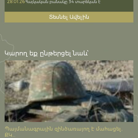
28.01.26
Հայկական բանակը 34 տարեկան է
Տեսնել Ավելին
Կարող եք ընթերցել նաև՝
Պայմանագրային զինծառայող է մահացել․
ՔԿ...