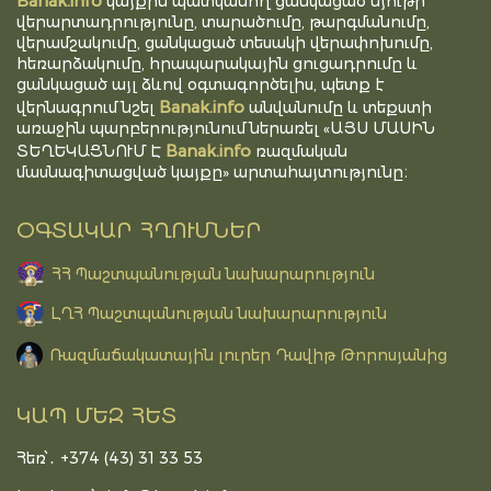
Banak.info
կայքին պատկանող ցանկացած նյութի
վերարտադրությունը, տարածումը, թարգմանումը,
վերամշակումը, ցանկացած տեսակի վերափոխումը,
հեռարձակումը, հրապարակային ցուցադրումը և
ցանկացած այլ ձևով օգտագործելիս, պետք է
Banak.info
վերնագրում նշել
անվանումը և տեքստի
առաջին պարբերությունում ներառել «ԱՅՍ ՄԱՍԻՆ
Banak.info
ՏԵՂԵԿԱՑՆՈՒՄ Է
ռազմական
մասնագիտացված կայքը» արտահայտությունը։
ՕԳՏԱԿԱՐ ՀՂՈՒՄՆԵՐ
ՀՀ Պաշտպանության նախարարություն
ԼՂՀ Պաշտպանության նախարարություն
Ռազմաճակատային լուրեր Դավիթ Թորոսյանից
ԿԱՊ ՄԵԶ ՀԵՏ
Հեռ՝․ +374 (43) 31 33 53