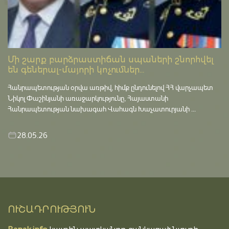
Մի շարք բարձրաստիճան սպաների շնորհվել
են գեներալ-մայորի կոչումներ...
Հանրապետության օրվա առթիվ, հիմք ընդունելով ՀՀ վարչապետ
Նիկոլ Փաշինյանի առաջարկությունը, Հայաստանի
Հանրապետության նախագահ Վահագն Խաչատուրյանի ...
28.05.26
ՈՒՇԱԴՐՈՒԹՅՈՒՆ