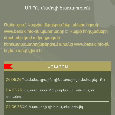
ԱՀ ՊՆ մամուլի ծառայություն
Ծանուցում․ Կայքից մեջբերումներ անելիս հղումը
www.banak.info
-ին պարտադիր է: Կայքի հոդվածների
մասնակի կամ ամբողջական
հեռուստառադիոընթերցում առանց www.banak.info-ին
հղման արգելվում է:
Լրահոս
26.06.26
Պայմանագրային զինծառայող է մահացել․ ՔԿ
04.06.26
Հայաստանում մեկնարկում է ամառային
զորակոչը
02.06.26
Զինծառայողի դի է հայտնաբերվել