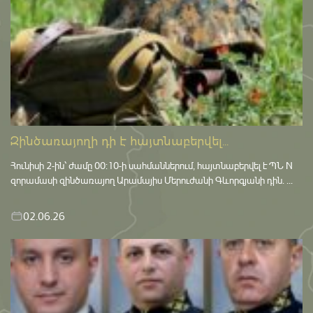
Զինծառայողի դի է հայտնաբերվել...
Հունիսի 2-ին՝ ժամը 00:10-ի սահմաններում, հայտնաբերվել է ՊՆ N
զորամասի զինծառայող Արամայիս Մերուժանի Գևորգյանի դին. ...
02.06.26