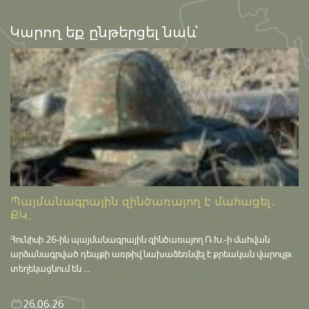
Կարող եք ընթերցել նաև՝
Պայմանագրային զինծառայող է մահացել․
ՔԿ...
Հունիսի 26-ին պայմանագրային զինծառայող Ռ.Խ.-ի մահվան
արձանագրված դեպքի առթիվ նախաձեռնվել է քրեական վարույթ․
տեղեկացնում են ...
26.06.26