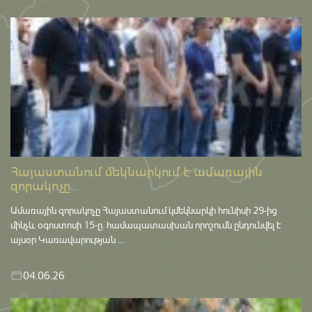
Հայաստանում մեկնարկում է ամառային
զորակոչը...
Ամառային զորակոչը Հայաստանում կմեկնարկի հունիսի 29-ից
մինչև օգոստոսի 15-ը․ համապատասխան որոշումն ընդունվել է
այսօր Կառավարության ...
04.06.26