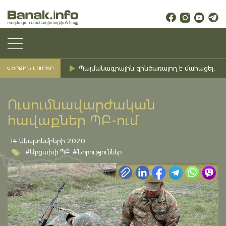
Պայմանագրային զինծառայող է մահացել․ Ք
ՎԵՐՋԻՆ ԼՈՒՐԵՐ
Ուսումնավարժական
հավաքներ ՊԲ-ում
14 Սեպտեմբերի 2020
#Արցախի ՊԲ
#Նորություններ