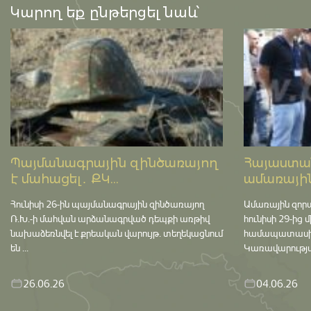
Կարող եք ընթերցել նաև՝
Պայմանագրային զինծառայող
Հայաստան
է մահացել․ ՔԿ...
ամառային
Հունիսի 26-ին պայմանագրային զինծառայող
Ամառային զոր
Ռ.Խ.-ի մահվան արձանագրված դեպքի առթիվ
հունիսի 29-ից 
նախաձեռնվել է քրեական վարույթ․ տեղեկացնում
համապատասխան 
են ...
Կառավարության
26.06.26
04.06.26