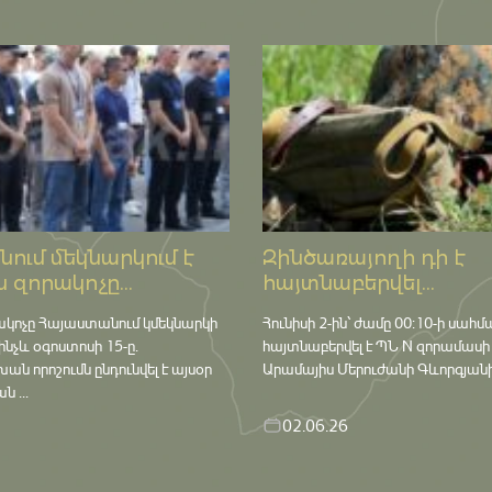
ում մեկնարկում է
Զինծառայողի դի է
 զորակոչը...
հայտնաբերվել...
ակոչը Հայաստանում կմեկնարկի
Հունիսի 2-ին՝ ժամը 00:10-ի սահմ
մինչև օգոստոսի 15-ը․
հայտնաբերվել է ՊՆ N զորամասի
որոշումն ընդունվել է այսօր
Արամայիս Մերուժանի Գևորգյանի դ
 ...
02.06.26