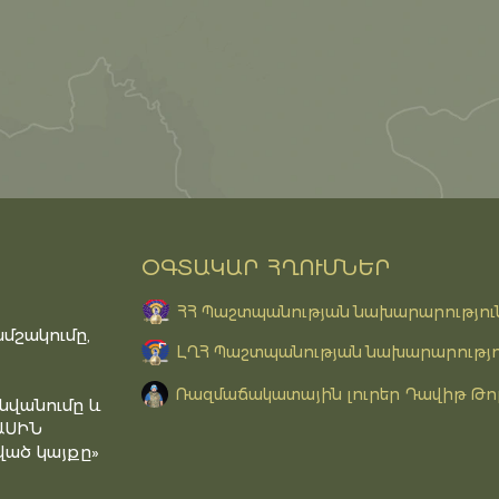
ՕԳՏԱԿԱՐ ՀՂՈՒՄՆԵՐ
ՀՀ Պաշտպանության նախարարությու
մշակումը,
ԼՂՀ Պաշտպանության նախարարությո
Ռազմաճակատային լուրեր Դավիթ Թո
նվանումը և
ԱՍԻՆ
ած կայքը»