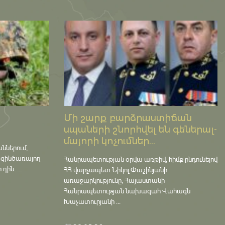
Մի շարք բարձրաստիճան
սպաների շնորհվել են գեներալ-
մայորի կոչումներ...
աններում,
 զինծառայող
Հանրապետության օրվա առթիվ, հիմք ընդունելով
ին. ...
ՀՀ վարչապետ Նիկոլ Փաշինյանի
առաջարկությունը, Հայաստանի
Հանրապետության նախագահ Վահագն
Խաչատուրյանի ...