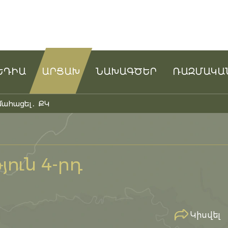
ԵԴԻԱ
ԱՐՑԱԽ
ՆԱԽԱԳԾԵՐ
ՌԱԶՄԱԿԱ
մահացել․ ՔԿ
ուն 4-րդ
Կիսվել