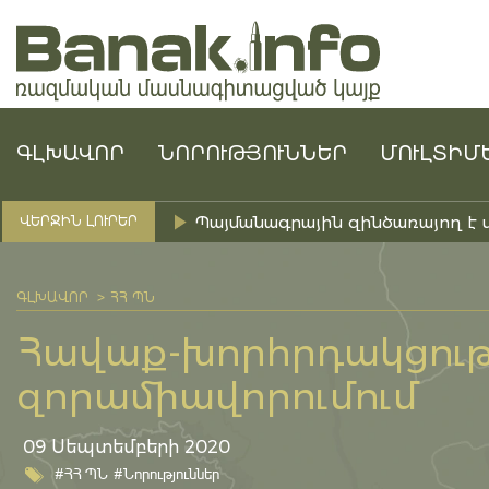
ԳԼԽԱՎՈՐ
ՆՈՐՈՒԹՅՈՒՆՆԵՐ
ՄՈՒԼՏԻՄ
Պայմանագրային զինծառայող է 
ՎԵՐՋԻՆ ԼՈՒՐԵՐ
ԳԼԽԱՎՈՐ
ՀՀ ՊՆ
Հավաք-խորհրդակցությ
զորամիավորումում
09 Սեպտեմբերի 2020
#ՀՀ ՊՆ
#Նորություններ