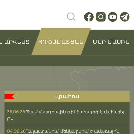
Ն ԱՐՎԵՍՏ
ՀՈՒՇԱՄԱՏՅԱՆ
ՄԵՐ ՄԱՍԻՆ
Լրահոս
Պայմանագրային զինծառայող է մահացել․
26.06.26
ՔԿ
Հայաստանում մեկնարկում է ամառային
04.06.26