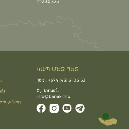
28.05.26
ԿԱՊ ՄԵԶ ՀԵՏ
Հեռ՝․ +374 (43) 31 33 53
ն
Էլ․ փոստ՝․
ւն
info@banak.info
րոսյանից
DONATE