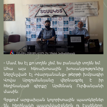
– Մամ, ես էլ քո տղեն չեմ, ես բանակի տղեն եմ։
Ահա այս հեռախոսային խոսակցությունից
ներշնչված էլ «Վարդանանք» թերթի խմբագիր
Վովա Արզումանյանը վերնագրել է իր
հեղինակած գիրքը` Արմենակ Ուրֆանյանի
մասին։
Գրքում արցախյան կոլորիտային պատկերներ
են, հեղինակի պատմվածքներն ու էսսեները։