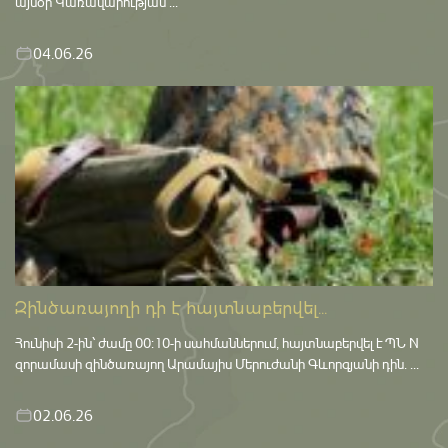
այսօր Կառավարության ...
04.06.26
Զինծառայողի դի է հայտնաբերվել...
Հունիսի 2-ին՝ ժամը 00:10-ի սահմաններում, հայտնաբերվել է ՊՆ N
զորամասի զինծառայող Արամայիս Մերուժանի Գևորգյանի դին. ...
02.06.26