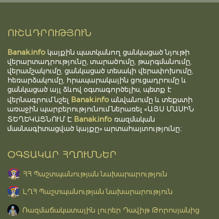
ՈՒՇԱԴՐՈՒԹՅՈՒՆ
Banak.info
կայքին պատկանող ցանկացած նյութի
վերարտադրությունը, տարածումը, թարգմանումը,
վերամշակումը, ցանկացած տեսակի վերափոխումը,
հեռարձակումը, հրապարակային ցուցադրումը և
ցանկացած այլ ձևով օգտագործելիս, պետք է
Banak.info
վերնագրում նշել
անվանումը և տեքստի
առաջին պարբերությունում ներառել «ԱՅՍ ՄԱՍԻՆ
Banak.info
ՏԵՂԵԿԱՑՆՈՒՄ Է
ռազմական
մասնագիտացված կայքը» արտահայտությունը։
ՕԳՏԱԿԱՐ ՀՂՈՒՄՆԵՐ
ՀՀ Պաշտպանության նախարարություն
ԼՂՀ Պաշտպանության նախարարություն
Ռազմաճակատային լուրեր Դավիթ Թորոսյանից