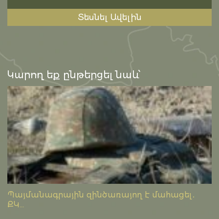
Տեսնել Ավելին
Կարող եք ընթերցել նաև՝
Պայմանագրային զինծառայող է մահացել․
ՔԿ...