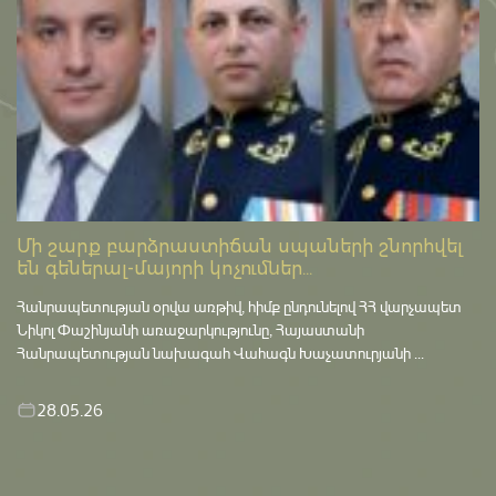
Մի շարք բարձրաստիճան սպաների շնորհվել
են գեներալ-մայորի կոչումներ...
Հանրապետության օրվա առթիվ, հիմք ընդունելով ՀՀ վարչապետ
Նիկոլ Փաշինյանի առաջարկությունը, Հայաստանի
Հանրապետության նախագահ Վահագն Խաչատուրյանի ...
28.05.26