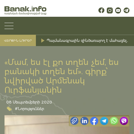
Պայմանագրային զինծառայող է մահացել․ Ք
ՎԵՐՋԻՆ ԼՈՒՐԵՐ
«Մամ, ես էլ քո տղեն չեմ, ես
բանակի տղեն եմ». գիրք՝
նվիրված Արմենակ
Ուրֆանյանին
08 Սեպտեմբերի 2020
#Նորություններ