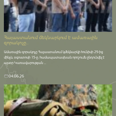
Հայաստանում մեկնարկում է ամառային
զորակոչը...
Ամառային զորակոչը Հայաստանում կմեկնարկի հունիսի 29-ից
մինչև օգոստոսի 15-ը․ համապատասխան որոշումն ընդունվել է
այսօր Կառավարության ...
04.06.26