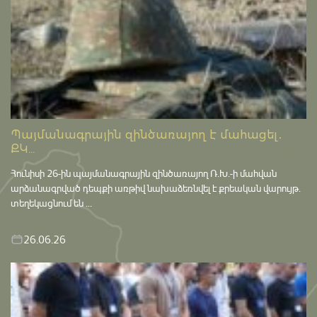
Պայմանագրային զինծառայող է մահացել․
ՔԿ...
Հունիսի 26-ին պայմանագրային զինծառայող Ռ.Խ.-ի մահվան
արձանագրված դեպքի առթիվ նախաձեռնվել է քրեական վարույթ․
տեղեկացնում են ...
26.06.26