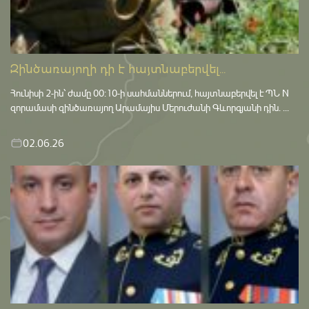
Զինծառայողի դի է հայտնաբերվել...
Հունիսի 2-ին՝ ժամը 00:10-ի սահմաններում, հայտնաբերվել է ՊՆ N
զորամասի զինծառայող Արամայիս Մերուժանի Գևորգյանի դին. ...
02.06.26