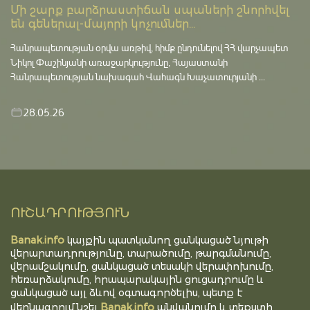
Մի շարք բարձրաստիճան սպաների շնորհվել
են գեներալ-մայորի կոչումներ...
Հանրապետության օրվա առթիվ, հիմք ընդունելով ՀՀ վարչապետ
Նիկոլ Փաշինյանի առաջարկությունը, Հայաստանի
Հանրապետության նախագահ Վահագն Խաչատուրյանի ...
28.05.26
ՈՒՇԱԴՐՈՒԹՅՈՒՆ
Banak.info
կայքին պատկանող ցանկացած նյութի
վերարտադրությունը, տարածումը, թարգմանումը,
վերամշակումը, ցանկացած տեսակի վերափոխումը,
հեռարձակումը, հրապարակային ցուցադրումը և
ցանկացած այլ ձևով օգտագործելիս, պետք է
Banak.info
վերնագրում նշել
անվանումը և տեքստի