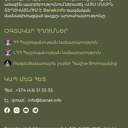
առաջին պարբերությունում ներառել «ԱՅՍ ՄԱՍԻՆ
Banak.info
ՏԵՂԵԿԱՑՆՈՒՄ Է
ռազմական
մասնագիտացված կայքը» արտահայտությունը։
ՕԳՏԱԿԱՐ ՀՂՈՒՄՆԵՐ
ՀՀ Պաշտպանության նախարարություն
ԼՂՀ Պաշտպանության նախարարություն
Ռազմաճակատային լուրեր Դավիթ Թորոսյանից
ԿԱՊ ՄԵԶ ՀԵՏ
Հեռ՝․ +374 (43) 31 33 53
Էլ․ փոստ՝․
info@banak.info