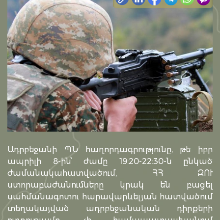
Ադրբեջանի ՊՆ հաղորդագրությունը, թե իբր
ապրիլի 8-ին՝ ժամը 19:20-22:30-ն ընկած
ժամանակահատվածում, ՀՀ ԶՈՒ
ստորաբաժանումները կրակ են բացել
սահմանագոտու հարավարևելյան հատվածում
տեղակայված ադրբեջանական դիրքերի