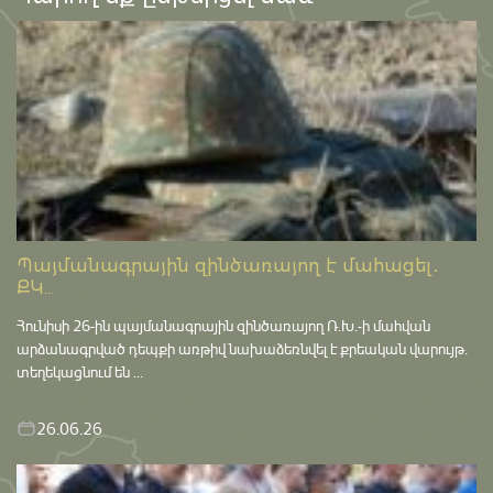
Պայմանագրային զինծառայող է մահացել․
ՔԿ...
Հունիսի 26-ին պայմանագրային զինծառայող Ռ.Խ.-ի մահվան
արձանագրված դեպքի առթիվ նախաձեռնվել է քրեական վարույթ․
տեղեկացնում են ...
26.06.26