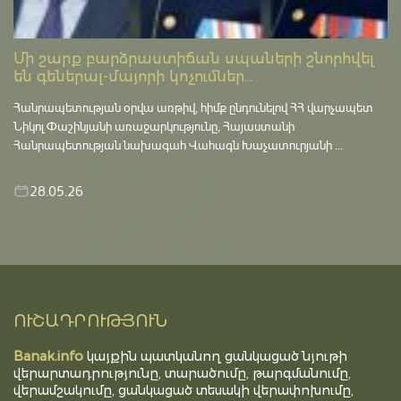
Մի շարք բարձրաստիճան սպաների շնորհվել
են գեներալ-մայորի կոչումներ...
Հանրապետության օրվա առթիվ, հիմք ընդունելով ՀՀ վարչապետ
Նիկոլ Փաշինյանի առաջարկությունը, Հայաստանի
Հանրապետության նախագահ Վահագն Խաչատուրյանի ...
28.05.26
ՈՒՇԱԴՐՈՒԹՅՈՒՆ
Banak.info
կայքին պատկանող ցանկացած նյութի
վերարտադրությունը, տարածումը, թարգմանումը,
վերամշակումը, ցանկացած տեսակի վերափոխումը,