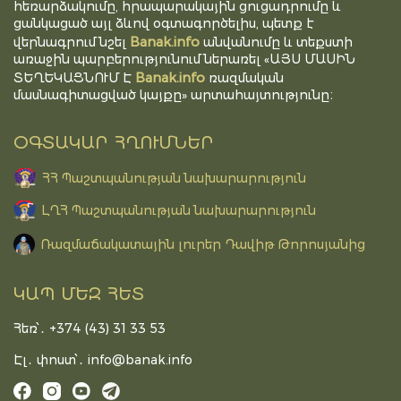
հեռարձակումը, հրապարակային ցուցադրումը և
ցանկացած այլ ձևով օգտագործելիս, պետք է
Banak.info
վերնագրում նշել
անվանումը և տեքստի
առաջին պարբերությունում ներառել «ԱՅՍ ՄԱՍԻՆ
Banak.info
ՏԵՂԵԿԱՑՆՈՒՄ Է
ռազմական
մասնագիտացված կայքը» արտահայտությունը։
ՕԳՏԱԿԱՐ ՀՂՈՒՄՆԵՐ
ՀՀ Պաշտպանության նախարարություն
ԼՂՀ Պաշտպանության նախարարություն
Ռազմաճակատային լուրեր Դավիթ Թորոսյանից
ԿԱՊ ՄԵԶ ՀԵՏ
Հեռ՝․ +374 (43) 31 33 53
Էլ․ փոստ՝․
info@banak.info