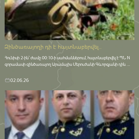
Զինծառայողի դի է հայտնաբերվել...
Հունիսի 2-ին՝ ժամը 00:10-ի սահմաններում, հայտնաբերվել է ՊՆ N
զորամասի զինծառայող Արամայիս Մերուժանի Գևորգյանի դին. ...
02.06.26