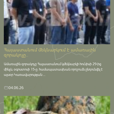
Հայաստանում մեկնարկում է ամառային
զորակոչը...
Ամառային զորակոչը Հայաստանում կմեկնարկի հունիսի 29-ից
մինչև օգոստոսի 15-ը․ համապատասխան որոշումն ընդունվել է
այսօր Կառավարության ...
04.06.26