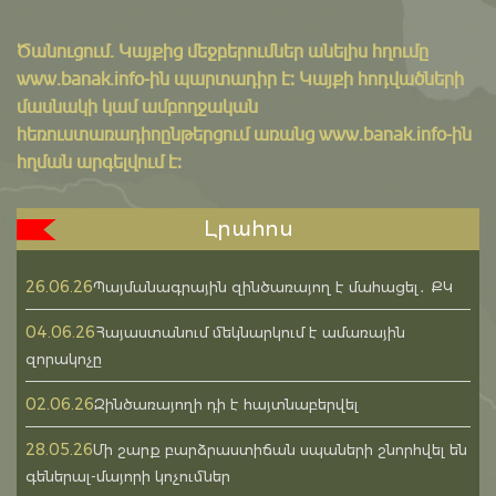
Ծանուցում․ Կայքից մեջբերումներ անելիս հղումը
www.banak.info
-ին պարտադիր է: Կայքի հոդվածների
մասնակի կամ ամբողջական
հեռուստառադիոընթերցում առանց www.banak.info-ին
հղման արգելվում է:
Լրահոս
26.06.26
Պայմանագրային զինծառայող է մահացել․ ՔԿ
04.06.26
Հայաստանում մեկնարկում է ամառային
զորակոչը
02.06.26
Զինծառայողի դի է հայտնաբերվել
28.05.26
Մի շարք բարձրաստիճան սպաների շնորհվել են
գեներալ-մայորի կոչումներ