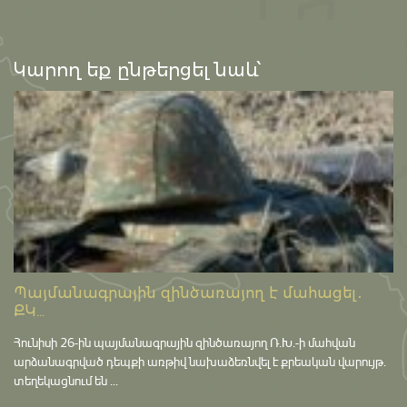
Կարող եք ընթերցել նաև՝
Պայմանագրային զինծառայող է մահացել․
ՔԿ...
Հունիսի 26-ին պայմանագրային զինծառայող Ռ.Խ.-ի մահվան
արձանագրված դեպքի առթիվ նախաձեռնվել է քրեական վարույթ․
տեղեկացնում են ...