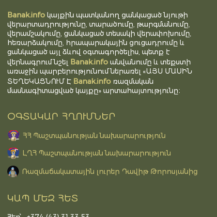
Banak.info
կայքին պատկանող ցանկացած նյութի
վերարտադրությունը, տարածումը, թարգմանումը,
վերամշակումը, ցանկացած տեսակի վերափոխումը,
հեռարձակումը, հրապարակային ցուցադրումը և
ցանկացած այլ ձևով օգտագործելիս, պետք է
Banak.info
վերնագրում նշել
անվանումը և տեքստի
առաջին պարբերությունում ներառել «ԱՅՍ ՄԱՍԻՆ
Banak.info
ՏԵՂԵԿԱՑՆՈՒՄ Է
ռազմական
մասնագիտացված կայքը» արտահայտությունը։
ՕԳՏԱԿԱՐ ՀՂՈՒՄՆԵՐ
ՀՀ Պաշտպանության նախարարություն
ԼՂՀ Պաշտպանության նախարարություն
Ռազմաճակատային լուրեր Դավիթ Թորոսյանից
ԿԱՊ ՄԵԶ ՀԵՏ