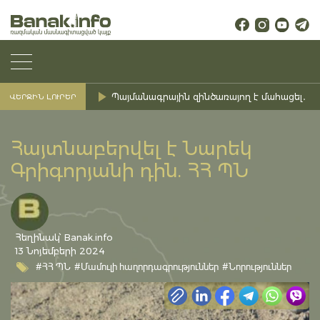
Պայմանագրային զինծառայող է մահացել․ Ք
ՎԵՐՋԻՆ ԼՈՒՐԵՐ
Հայտնաբերվել է Նարեկ
Գրիգորյանի դին. ՀՀ ՊՆ
Հեղինակ՝ Banak.info
13 Նոյեմբերի 2024
#ՀՀ ՊՆ
#Մամուլի հաղորդագրություններ
#Նորություններ