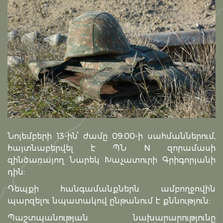
Նոյեմբերի 13-ին՝ ժամը 09:00-ի սահմաններում,
հայտնաբերվել է ՊՆ N զորամասի
զինծառայող Նարեկ Խաչատուրի Գրիգորյանի
դին:
Դեպքի հանգամանքներն ամբողջովին
պարզելու նպատակով ընթանում է քննություն:
Պաշտպանության նախարարությունը