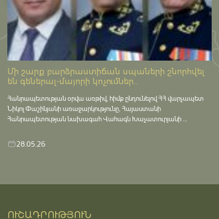
Մի շարք բարձրաստիճան սպաների շնորհվել
են գեներալ-մայորի կոչումներ...
Հանրապետության օրվա առթիվ, հիմք ընդունելով ՀՀ վարչապետ
Նիկոլ Փաշինյանի առաջարկությունը, Հայաստանի
Հանրապետության նախագահ Վահագն Խաչատուրյանի ...
28.05.26
ՈՒՇԱԴՐՈՒԹՅՈՒՆ