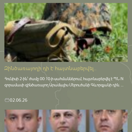
Զինծառայողի դի է հայտնաբերվել...
Հունիսի 2-ին՝ ժամը 00:10-ի սահմաններում, հայտնաբերվել է ՊՆ N
զորամասի զինծառայող Արամայիս Մերուժանի Գևորգյանի դին. ...
02.06.26