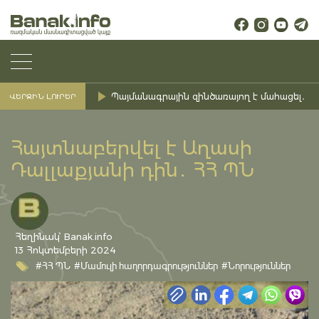
Պայմանագրային զինծառայող է մահացել․ Ք
ՎԵՐՋԻՆ ԼՈՒՐԵՐ
Հայտնաբերվել է Աղասի
Դալլաքյանի դին․ ՀՀ ՊՆ
Հեղինակ՝ Banak.info
13 Հոկտեմբերի 2024
#ՀՀ ՊՆ
#Մամուլի հաղորդագրություններ
#Նորություններ