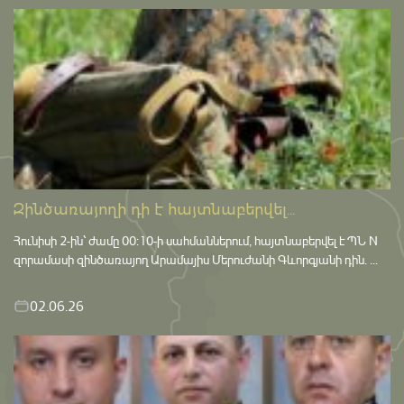
Զինծառայողի դի է հայտնաբերվել...
Հունիսի 2-ին՝ ժամը 00:10-ի սահմաններում, հայտնաբերվել է ՊՆ N
զորամասի զինծառայող Արամայիս Մերուժանի Գևորգյանի դին. ...
02.06.26