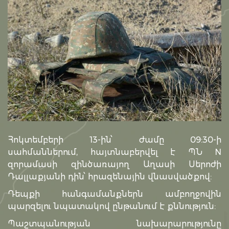
Հոկտեմբերի 13-ին՝ ժամը 09:30-ի
սահմաններում, հայտնաբերվել է ՊՆ N
զորամասի զինծառայող Աղասի Սերոժի
Դալլաքյանի դին՝ հրազենային վնասվածքով:
Դեպքի հանգամանքներն ամբողջովին
պարզելու նպատակով ընթանում է քննություն:
Պաշտպանության նախարարությունը