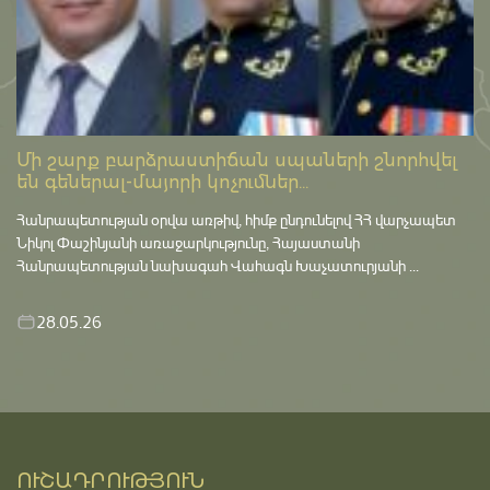
Մի շարք բարձրաստիճան սպաների շնորհվել
են գեներալ-մայորի կոչումներ...
Հանրապետության օրվա առթիվ, հիմք ընդունելով ՀՀ վարչապետ
Նիկոլ Փաշինյանի առաջարկությունը, Հայաստանի
Հանրապետության նախագահ Վահագն Խաչատուրյանի ...
28.05.26
ՈՒՇԱԴՐՈՒԹՅՈՒՆ