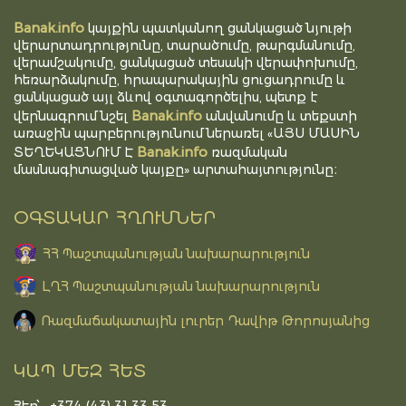
Banak.info
կայքին պատկանող ցանկացած նյութի
վերարտադրությունը, տարածումը, թարգմանումը,
վերամշակումը, ցանկացած տեսակի վերափոխումը,
հեռարձակումը, հրապարակային ցուցադրումը և
ցանկացած այլ ձևով օգտագործելիս, պետք է
Banak.info
վերնագրում նշել
անվանումը և տեքստի
առաջին պարբերությունում ներառել «ԱՅՍ ՄԱՍԻՆ
Banak.info
ՏԵՂԵԿԱՑՆՈՒՄ Է
ռազմական
մասնագիտացված կայքը» արտահայտությունը։
ՕԳՏԱԿԱՐ ՀՂՈՒՄՆԵՐ
ՀՀ Պաշտպանության նախարարություն
ԼՂՀ Պաշտպանության նախարարություն
Ռազմաճակատային լուրեր Դավիթ Թորոսյանից
ԿԱՊ ՄԵԶ ՀԵՏ