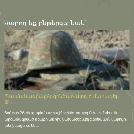
Կարող եք ընթերցել նաև՝
Պայմանագրային զինծառայող է մահացել․
ՔԿ...
Հունիսի 26-ին պայմանագրային զինծառայող Ռ.Խ.-ի մահվան
արձանագրված դեպքի առթիվ նախաձեռնվել է քրեական վարույթ․
տեղեկացնում են ...