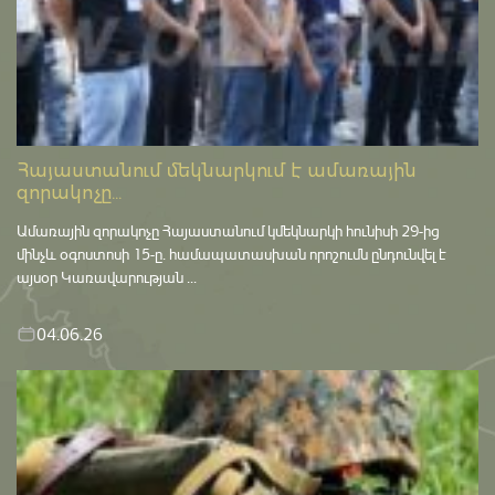
Հայաստանում մեկնարկում է ամառային
զորակոչը...
Ամառային զորակոչը Հայաստանում կմեկնարկի հունիսի 29-ից
մինչև օգոստոսի 15-ը․ համապատասխան որոշումն ընդունվել է
այսօր Կառավարության ...
04.06.26