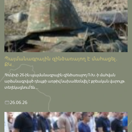
Պայմանագրային զինծառայող է մահացել․
ՔԿ...
Հունիսի 26-ին պայմանագրային զինծառայող Ռ.Խ.-ի մահվան
արձանագրված դեպքի առթիվ նախաձեռնվել է քրեական վարույթ․
տեղեկացնում են ...
26.06.26