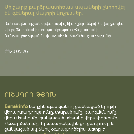
Մի շարք բարձրաստիճան սպաների շնորհվել
են գեներալ-մայորի կոչումներ...
Հանրապետության օրվա առթիվ, հիմք ընդունելով ՀՀ վարչապետ
Նիկոլ Փաշինյանի առաջարկությունը, Հայաստանի
Հանրապետության նախագահ Վահագն Խաչատուրյանի ...
28.05.26
ՈՒՇԱԴՐՈՒԹՅՈՒՆ
Banak.info
կայքին պատկանող ցանկացած նյութի
վերարտադրությունը, տարածումը, թարգմանումը,
վերամշակումը, ցանկացած տեսակի վերափոխումը,
հեռարձակումը, հրապարակային ցուցադրումը և
ցանկացած այլ ձևով օգտագործելիս, պետք է