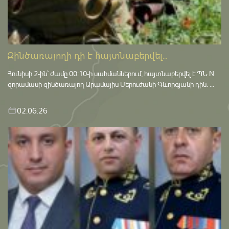
Զինծառայողի դի է հայտնաբերվել...
Հունիսի 2-ին՝ ժամը 00:10-ի սահմաններում, հայտնաբերվել է ՊՆ N
զորամասի զինծառայող Արամայիս Մերուժանի Գևորգյանի դին. ...
02.06.26