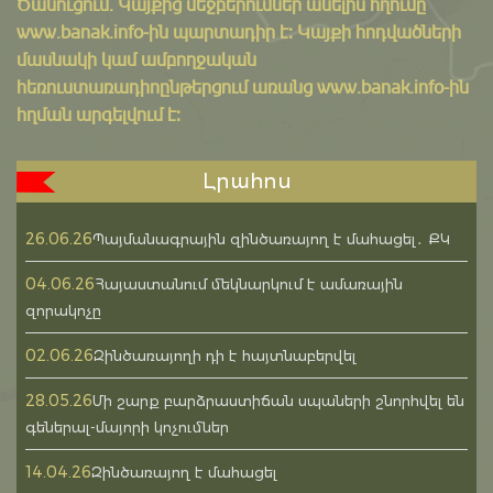
Ծանուցում․ Կայքից մեջբերումներ անելիս հղումը
www.banak.info
-ին պարտադիր է: Կայքի հոդվածների
մասնակի կամ ամբողջական
հեռուստառադիոընթերցում առանց www.banak.info-ին
հղման արգելվում է:
Լրահոս
26.06.26
Պայմանագրային զինծառայող է մահացել․ ՔԿ
04.06.26
Հայաստանում մեկնարկում է ամառային
զորակոչը
02.06.26
Զինծառայողի դի է հայտնաբերվել
28.05.26
Մի շարք բարձրաստիճան սպաների շնորհվել են
գեներալ-մայորի կոչումներ
14.04.26
Զինծառայող է մահացել