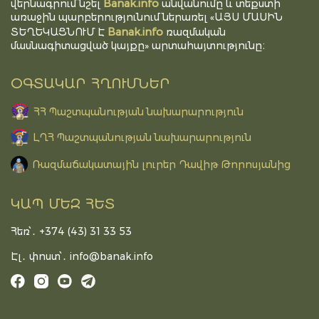
Banak.info
վերնագրում նշել
անվանումը և տեքստի
առաջին պարբերությունում ներառել «ԱՅՍ ՄԱՍԻՆ
Banak.info
ՏԵՂԵԿԱՑՆՈՒՄ Է
ռազմական
մասնագիտացված կայքը» արտահայտությունը։
ՕԳՏԱԿԱՐ ՀՂՈՒՄՆԵՐ
ՀՀ Պաշտպանության նախարարություն
ԼՂՀ Պաշտպանության նախարարություն
Ռազմաճակատային լուրեր Դավիթ Թորոսյանից
ԿԱՊ ՄԵԶ ՀԵՏ
Հեռ՝․ +374 (43) 31 33 53
Էլ․ փոստ՝․
info@banak.info