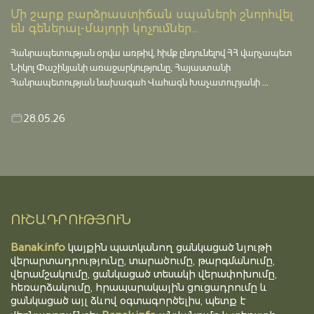
Մի շարք բարձրաստիճան սպաների շնորհվել
են գեներալ-մայորի կոչումներ...
Հանրապետության օրվա առթիվ, հիմք ընդունելով ՀՀ վարչապետ
Նիկոլ Փաշինյանի առաջարկությունը, Հայաստանի
Հանրապետության նախագահ Վահագն Խաչատուրյանի ...
28.05.26
ՈՒՇԱԴՐՈՒԹՅՈՒՆ
Banak.info
կայքին պատկանող ցանկացած նյութի
վերարտադրությունը, տարածումը, թարգմանումը,
վերամշակումը, ցանկացած տեսակի վերափոխումը,
հեռարձակումը, հրապարակային ցուցադրումը և
ցանկացած այլ ձևով օգտագործելիս, պետք է