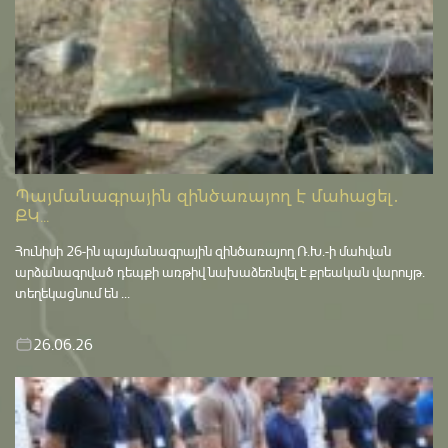
Պայմանագրային զինծառայող է մահացել․
ՔԿ...
Հունիսի 26-ին պայմանագրային զինծառայող Ռ.Խ.-ի մահվան
արձանագրված դեպքի առթիվ նախաձեռնվել է քրեական վարույթ․
տեղեկացնում են ...
26.06.26