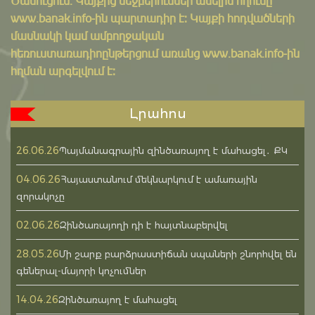
Ծանուցում․ Կայքից մեջբերումներ անելիս հղումը
www.banak.info
-ին պարտադիր է: Կայքի հոդվածների
մասնակի կամ ամբողջական
հեռուստառադիոընթերցում առանց www.banak.info-ին
հղման արգելվում է:
Լրահոս
26.06.26
Պայմանագրային զինծառայող է մահացել․ ՔԿ
04.06.26
Հայաստանում մեկնարկում է ամառային
զորակոչը
02.06.26
Զինծառայողի դի է հայտնաբերվել
28.05.26
Մի շարք բարձրաստիճան սպաների շնորհվել են
գեներալ-մայորի կոչումներ
14.04.26
Զինծառայող է մահացել