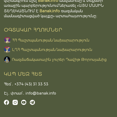
Banak.info
վերնագրում նշել
անվանումը և տեքստի
առաջին պարբերությունում ներառել «ԱՅՍ ՄԱՍԻՆ
Banak.info
ՏԵՂԵԿԱՑՆՈՒՄ Է
ռազմական
մասնագիտացված կայքը» արտահայտությունը։
ՕԳՏԱԿԱՐ ՀՂՈՒՄՆԵՐ
ՀՀ Պաշտպանության նախարարություն
ԼՂՀ Պաշտպանության նախարարություն
Ռազմաճակատային լուրեր Դավիթ Թորոսյանից
ԿԱՊ ՄԵԶ ՀԵՏ
Հեռ՝․ +374 (43) 31 33 53
Էլ․ փոստ՝․
info@banak.info