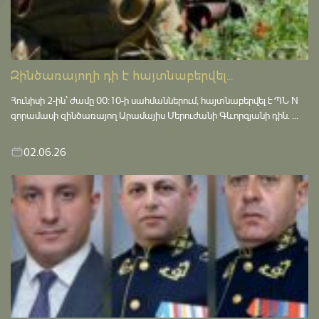
Զինծառայողի դի է հայտնաբերվել...
Հունիսի 2-ին՝ ժամը 00:10-ի սահմաններում, հայտնաբերվել է ՊՆ N
զորամասի զինծառայող Արամայիս Մերուժանի Գևորգյանի դին. ...
02.06.26