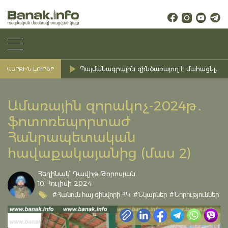
Պայմանագրային զինծառայող է մահացել․ Ք
ՎԵՐՋԻՆ ԼՈՒՐԵՐ
Ամառային զորակոչ-2024թ․
ֆոտոռեպորտաժ
Հանրապետական
հավաքակայանից (մաս 2)
Հեղինակ՝ Դավիթ Թորոսյան
10 Հուլիսի 2024
#Հանուն հայ զինվորի ՀԿ
#Նկարներ
#Նորություններ