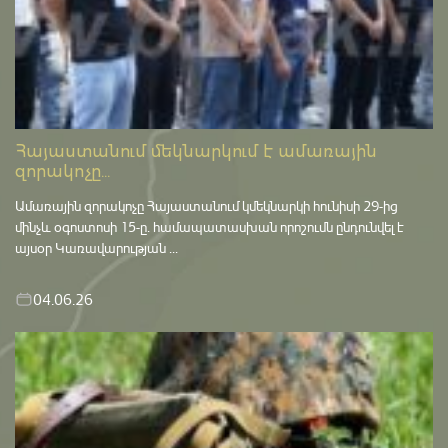
Հայաստանում մեկնարկում է ամառային
զորակոչը...
Ամառային զորակոչը Հայաստանում կմեկնարկի հունիսի 29-ից
մինչև օգոստոսի 15-ը․ համապատասխան որոշումն ընդունվել է
այսօր Կառավարության ...
04.06.26