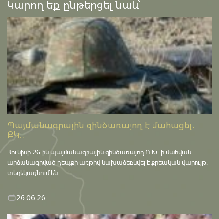
Կարող եք ընթերցել նաև՝
Պայմանագրային զինծառայող է մահացել․
ՔԿ...
Հունիսի 26-ին պայմանագրային զինծառայող Ռ.Խ.-ի մահվան
արձանագրված դեպքի առթիվ նախաձեռնվել է քրեական վարույթ․
տեղեկացնում են ...
26.06.26