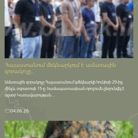
Հայաստանում մեկնարկում է ամառային
զորակոչը...
Ամառային զորակոչը Հայաստանում կմեկնարկի հունիսի 29-ից
մինչև օգոստոսի 15-ը․ համապատասխան որոշումն ընդունվել է
այսօր Կառավարության ...
04.06.26