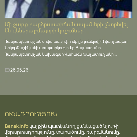
Մի շարք բարձրաստիճան սպաների շնորհվել
են գեներալ-մայորի կոչումներ...
Հանրապետության օրվա առթիվ, հիմք ընդունելով ՀՀ վարչապետ
Նիկոլ Փաշինյանի առաջարկությունը, Հայաստանի
Հանրապետության նախագահ Վահագն Խաչատուրյանի ...
28.05.26
ՈՒՇԱԴՐՈՒԹՅՈՒՆ
Banak.info
կայքին պատկանող ցանկացած նյութի
վերարտադրությունը, տարածումը, թարգմանումը,