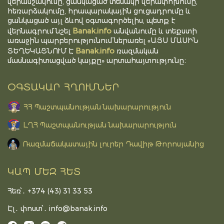
վերամշակումը, ցանկացած տեսակի վերափոխումը,
հեռարձակումը, հրապարակային ցուցադրումը և
ցանկացած այլ ձևով օգտագործելիս, պետք է
Banak.info
վերնագրում նշել
անվանումը և տեքստի
առաջին պարբերությունում ներառել «ԱՅՍ ՄԱՍԻՆ
Banak.info
ՏԵՂԵԿԱՑՆՈՒՄ Է
ռազմական
մասնագիտացված կայքը» արտահայտությունը։
ՕԳՏԱԿԱՐ ՀՂՈՒՄՆԵՐ
ՀՀ Պաշտպանության նախարարություն
ԼՂՀ Պաշտպանության նախարարություն
Ռազմաճակատային լուրեր Դավիթ Թորոսյանից
ԿԱՊ ՄԵԶ ՀԵՏ
Հեռ՝․ +374 (43) 31 33 53
Էլ․ փոստ՝․
info@banak.info