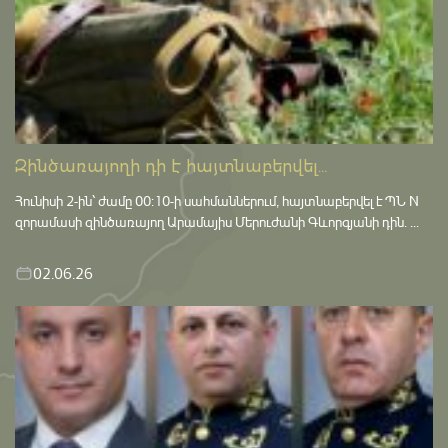
Զինծառայողի դի է հայտնաբերվել...
Հունիսի 2-ին՝ ժամը 00:10-ի սահմաններում, հայտնաբերվել է ՊՆ N
զորամասի զինծառայող Արամայիս Մերուժանի Գևորգյանի դին. ...
02.06.26