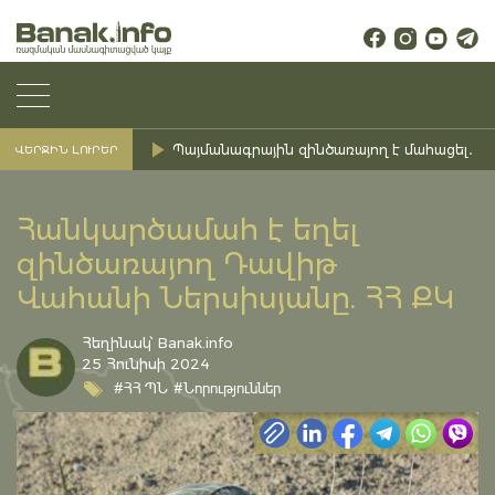
Պայմանագրային զինծառայող է մահացել․ Ք
ՎԵՐՋԻՆ ԼՈՒՐԵՐ
Հանկարծամահ է եղել
զինծառայող Դավիթ
Վահանի Ներսիսյանը. ՀՀ ՔԿ
Հեղինակ՝ Banak.info
25 Հունիսի 2024
#ՀՀ ՊՆ
#Նորություններ