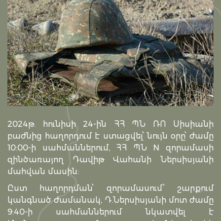
2024թ. հունիսի 24-ին ՀՀ ՊՆ ՌՈ Սիսիանի
բաժնից հաղորդում է ստացվել՝ նույն օրը՝ ժամը
10:00-ի սահմաններում, ՀՀ ՊՆ N զորամասի
զինծառայող Դավիթ Վահանի Ներսիսյանի
մահվան մասին:
Ըստ հաղորդման՝ զորամասում՝ շարքում
կանգնած ժամանակ, Դ.Ներսիսյանի մոտ ժամը
9:40-ի սահմաններում նկատվել է