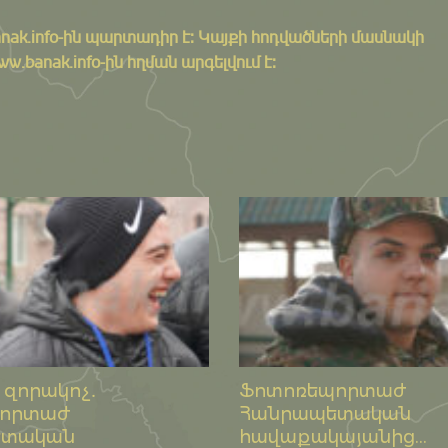
nak.info
-ին պարտադիր է: Կայքի հոդվածների մասնակի
banak.info-ին հղման արգելվում է:
 զորակոչ․
Ֆոտոռեպորտաժ
պորտաժ
Հանրապետական
ետական
հավաքակայանից...