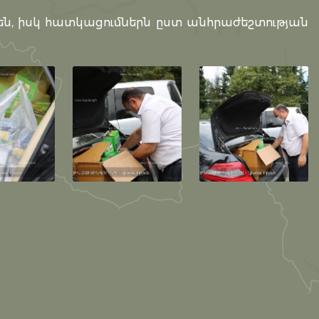
ն, իսկ հատկացումներն ըստ անհրաժեշտության