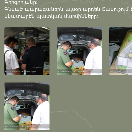
Գրիգորյանը։
Գնված պարագաներն այսօր արդեն Տավուշում ե
կկատարեն պատկան մարմինները։