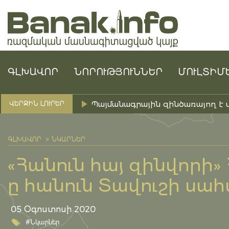
ԳԼԽԱՎՈՐ
ՆՈՐՈՒԹՅՈՒՆՆԵՐ
ՄՈՒԼՏԻՄ
Պայմանագրային զինծառայող է 
ՎԵՐՋԻՆ ԼՈՒՐԵՐ
ԳԼԽԱՎՈՐ
ՆԿԱՐՆԵՐ
«Հանուն հայ զինվորի» 
ը հանուն Տավուշի սա
05 Օգոստոսի 2020
#Նկարներ