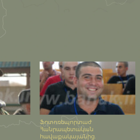
Ֆոտոռեպորտաժ
Հանրապետական
հավաքակայանից.