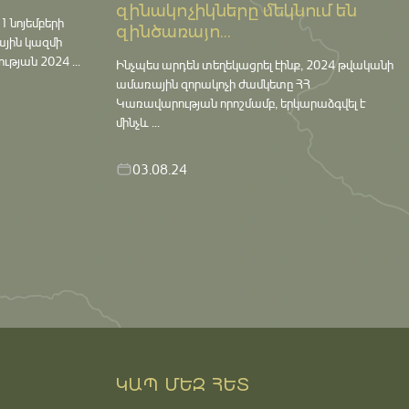
զինակոչիկները մեկնում են
 նոյեմբերի
զինծառայո...
ային կազմի
յան 2024 ...
Ինչպես արդեն տեղեկացրել էինք, 2024 թվականի
ամառային զորակոչի ժամկետը ՀՀ
Կառավարության որոշմամբ, երկարաձգվել է
մինչև ...
03.08.24
ԿԱՊ ՄԵԶ ՀԵՏ