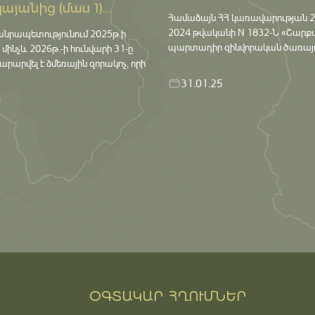
անից (մաս 1)...
Համաձայն ՀՀ կառավարության 21
2024 թվականի N 1832-Ն «Շարք
նրապետությունում 2025թ․ի
պարտադիր զինվորական ծառայութ
ց մինչև 2026թ․-ի հունվարի 31-ը
րարվել է ձմեռային զորակոչ, որի
31.01.25
ՕԳՏԱԿԱՐ ՀՂՈՒՄՆԵՐ