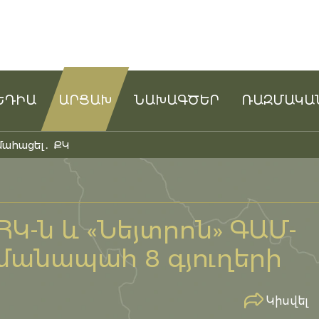
ԵԴԻԱ
ԱՐՑԱԽ
ՆԱԽԱԳԾԵՐ
ՌԱԶՄԱԿԱ
մահացել․ ՔԿ
ՀԿ-ն և «Նեյտրոն» ԳԱՄ-
հմանապահ 8 գյուղերի
Կիսվել