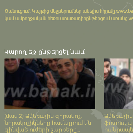
Ծանուցում․ Կայքից մեջբերումներ անելիս հղումը
www.ba
կամ ամբողջական հեռուստառադիոընթերցում առանց www.
Կարող եք ընթերցել նաև՝
(մաս 2) Ձմեռային զորակոչ․
Ձմեռային
նորակոչիկները համալրում են
ֆոտոռե
զինված ուժերի շարքերը...
հանրապ