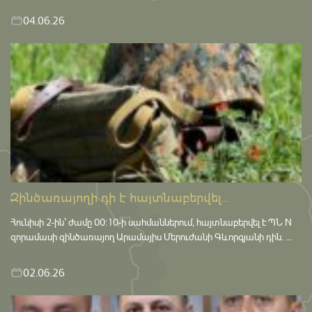
04.06.26
Զինծառայողի դի է հայտնաբերվել...
Հունիսի 2-ին՝ ժամը 00:10-ի սահմաններում, հայտնաբերվել է ՊՆ N
զորամասի զինծառայող Արամայիս Մերուժանի Գևորգյանի դին. ...
02.06.26