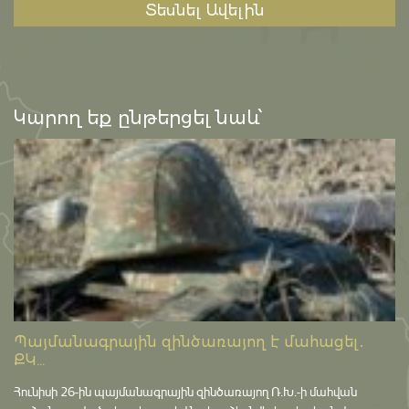
Տեսնել Ավելին
Կարող եք ընթերցել նաև՝
Պայմանագրային զինծառայող է մահացել․
ՔԿ...
Հունիսի 26-ին պայմանագրային զինծառայող Ռ.Խ.-ի մահվան