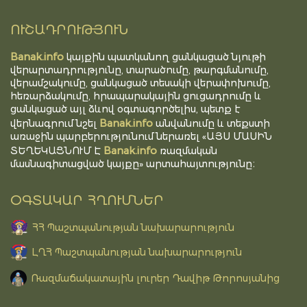
ՈՒՇԱԴՐՈՒԹՅՈՒՆ
Banak.info
կայքին պատկանող ցանկացած նյութի
վերարտադրությունը, տարածումը, թարգմանումը,
վերամշակումը, ցանկացած տեսակի վերափոխումը,
հեռարձակումը, հրապարակային ցուցադրումը և
ցանկացած այլ ձևով օգտագործելիս, պետք է
Banak.info
վերնագրում նշել
անվանումը և տեքստի
առաջին պարբերությունում ներառել «ԱՅՍ ՄԱՍԻՆ
Banak.info
ՏԵՂԵԿԱՑՆՈՒՄ Է
ռազմական
մասնագիտացված կայքը» արտահայտությունը։
ՕԳՏԱԿԱՐ ՀՂՈՒՄՆԵՐ
ՀՀ Պաշտպանության նախարարություն
ԼՂՀ Պաշտպանության նախարարություն
Ռազմաճակատային լուրեր Դավիթ Թորոսյանից