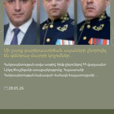
Մի շարք բարձրաստիճան սպաների շնորհվել
են գեներալ-մայորի կոչումներ...
Հանրապետության օրվա առթիվ, հիմք ընդունելով ՀՀ վարչապետ
Նիկոլ Փաշինյանի առաջարկությունը, Հայաստանի
Հանրապետության նախագահ Վահագն Խաչատուրյանի ...
28.05.26