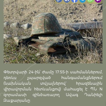
Փետրվարի 24-ին՝ ժամը 17:55-ի սահմաններում,
դեռևս չպարզված հանգամանքներում
(նախնական տվյալներով` հրազենային
վիրավորման հետևանքով) մահացել է ՊՆ N
զորամասի զինծառայող Ավագ Դանիելի
Զաքարյանը: