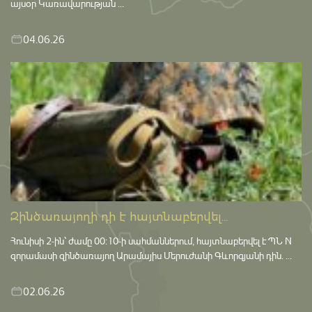
այսօր Կառավարության ...
04.06.26
Զինծառայողի դի է հայտնաբերվել...
Հունիսի 2-ին՝ ժամը 00:10-ի սահմաններում, հայտնաբերվել է ՊՆ N
զորամասի զինծառայող Արամայիս Մերուժանի Գևորգյանի դին. ...
02.06.26