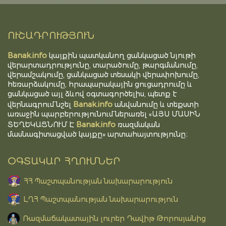
ՈՒՇԱԴՐՈՒԹՅՈՒՆ
Banak.info
կայքին պատկանող ցանկացած նյութի
վերարտադրությունը, տարածումը, թարգմանումը,
վերամշակումը, ցանկացած տեսակի վերափոխումը,
հեռարձակումը, հրապարակային ցուցադրումը և
ցանկացած այլ ձևով օգտագործելիս, պետք է
Banak.info
վերնագրում նշել
անվանումը և տեքստի
առաջին պարբերությունում ներառել «ԱՅՍ ՄԱՍԻՆ
Banak.info
ՏԵՂԵԿԱՑՆՈՒՄ Է
ռազմական
մասնագիտացված կայքը» արտահայտությունը։
ՕԳՏԱԿԱՐ ՀՂՈՒՄՆԵՐ
ՀՀ Պաշտպանության նախարարություն
ԼՂՀ Պաշտպանության նախարարություն
Ռազմաճակատային լուրեր Դավիթ Թորոսյանից