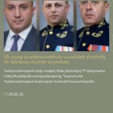
Մի շարք բարձրաստիճան սպաների շնորհվել
են գեներալ-մայորի կոչումներ...
Հանրապետության օրվա առթիվ, հիմք ընդունելով ՀՀ վարչապետ
Նիկոլ Փաշինյանի առաջարկությունը, Հայաստանի
Հանրապետության նախագահ Վահագն Խաչատուրյանի ...
28.05.26