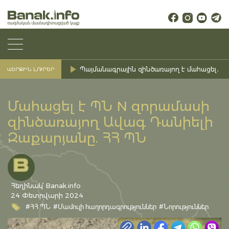
Պայմանագրային զինծառայող է մահացել․ Ք
ՎԵՐՋԻՆ ԼՈՒՐԵՐ
Մահացել է ՊՆ N զորամասի
զինծառայող Ավագ Դանիելի
Զաքարյանը. ՀՀ ՊՆ
Հեղինակ՝ Banak.info
24 Փետրվարի 2024
#ՀՀ ՊՆ
#Մամուլի հաղորդագրություններ
#Նորություններ