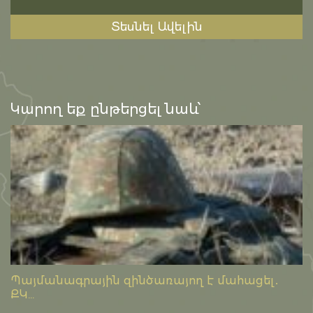
Տեսնել Ավելին
Կարող եք ընթերցել նաև՝
Պայմանագրային զինծառայող է մահացել․
ՔԿ...