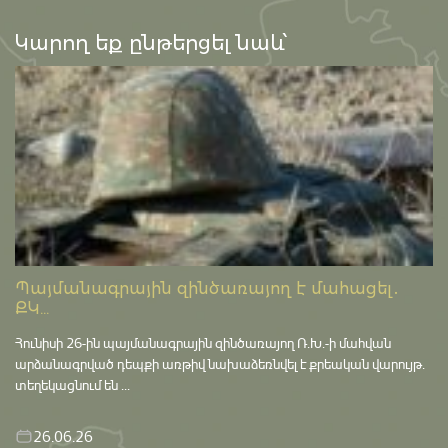
Կարող եք ընթերցել նաև՝
Պայմանագրային զինծառայող է մահացել․
ՔԿ...
Հունիսի 26-ին պայմանագրային զինծառայող Ռ.Խ.-ի մահվան
արձանագրված դեպքի առթիվ նախաձեռնվել է քրեական վարույթ․
տեղեկացնում են ...
26.06.26