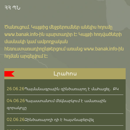
ՀՀ ՊՆ
Ծանուցում․ Կայքից մեջբերումներ անելիս հղումը
www.banak.info
-ին պարտադիր է: Կայքի հոդվածների
մասնակի կամ ամբողջական
հեռուստառադիոընթերցում առանց www.banak.info-ին
հղման արգելվում է:
Լրահոս
26.06.26
Պայմանագրային զինծառայող է մահացել․ ՔԿ
04.06.26
Հայաստանում մեկնարկում է ամառային
զորակոչը
02.06.26
Զինծառայողի դի է հայտնաբերվել