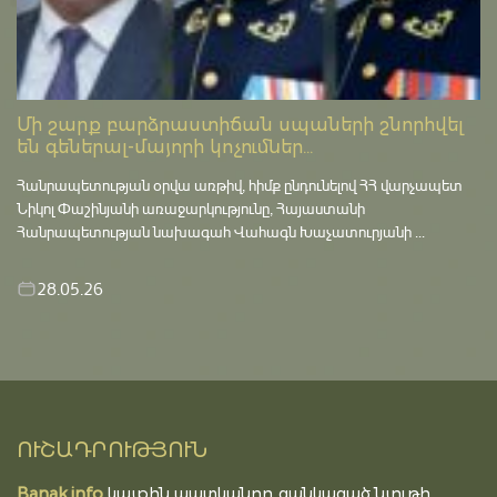
Մի շարք բարձրաստիճան սպաների շնորհվել
են գեներալ-մայորի կոչումներ...
Հանրապետության օրվա առթիվ, հիմք ընդունելով ՀՀ վարչապետ
Նիկոլ Փաշինյանի առաջարկությունը, Հայաստանի
Հանրապետության նախագահ Վահագն Խաչատուրյանի ...
28.05.26
ՈՒՇԱԴՐՈՒԹՅՈՒՆ
Banak.info
կայքին պատկանող ցանկացած նյութի