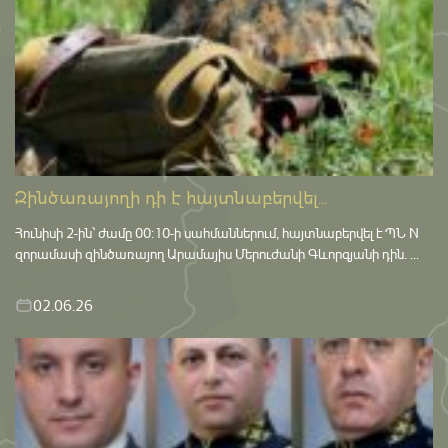
Զինծառայողի դի է հայտնաբերվել...
Հունիսի 2-ին՝ ժամը 00:10-ի սահմաններում, հայտնաբերվել է ՊՆ N
զորամասի զինծառայող Արամայիս Մերուժանի Գևորգյանի դին. ...
02.06.26