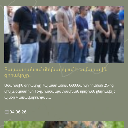
Հայաստանում մեկնարկում է ամառային
զորակոչը...
Ամառային զորակոչը Հայաստանում կմեկնարկի հունիսի 29-ից
մինչև օգոստոսի 15-ը․ համապատասխան որոշումն ընդունվել է
այսօր Կառավարության ...
04.06.26