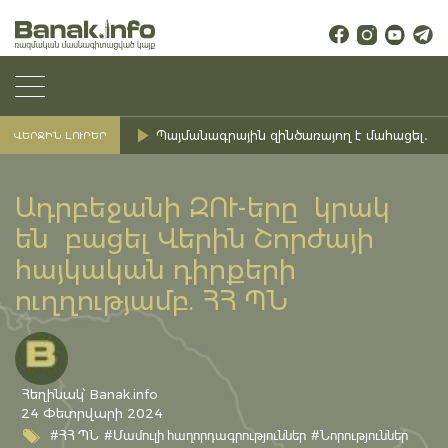
Պայմանագրային զինծառայող է մահացել․ Ք
ՎԵՐՋԻՆ ԼՈՒՐԵՐ
Ադրբեջանի ԶՈՒ-երը կրակ
են բացել Վերին Շորժայի
հայկական դիրքերի
ուղղությամբ. ՀՀ ՊՆ
Հեղինակ՝ Banak.info
24 Փետրվարի 2024
#ՀՀ ՊՆ
#Մամուլի հաղորդագրություններ
#Նորություններ