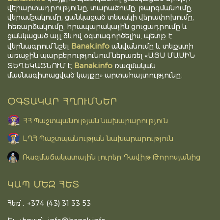
վերարտադրությունը, տարածումը, թարգմանումը,
վերամշակումը, ցանկացած տեսակի վերափոխումը,
հեռարձակումը, հրապարակային ցուցադրումը և
ցանկացած այլ ձևով օգտագործելիս, պետք է
Banak.info
վերնագրում նշել
անվանումը և տեքստի
առաջին պարբերությունում ներառել «ԱՅՍ ՄԱՍԻՆ
Banak.info
ՏԵՂԵԿԱՑՆՈՒՄ Է
ռազմական
մասնագիտացված կայքը» արտահայտությունը։
ՕԳՏԱԿԱՐ ՀՂՈՒՄՆԵՐ
ՀՀ Պաշտպանության նախարարություն
ԼՂՀ Պաշտպանության նախարարություն
Ռազմաճակատային լուրեր Դավիթ Թորոսյանից
ԿԱՊ ՄԵԶ ՀԵՏ
Հեռ՝․ +374 (43) 31 33 53