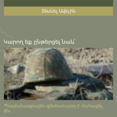
Տեսնել Ավելին
Կարող եք ընթերցել նաև՝
Պայմանագրային զինծառայող է մահացել․
ՔԿ...