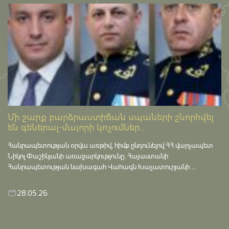
Մի շարք բարձրաստիճան սպաների շնորհվել
են գեներալ-մայորի կոչումներ...
Հանրապետության օրվա առթիվ, հիմք ընդունելով ՀՀ վարչապետ
Նիկոլ Փաշինյանի առաջարկությունը, Հայաստանի
Հանրապետության նախագահ Վահագն Խաչատուրյանի ...
28.05.26