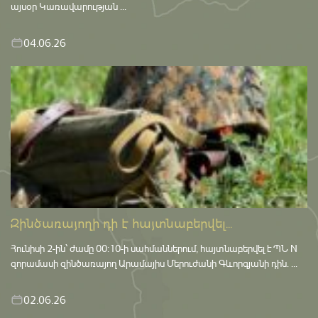
այսօր Կառավարության ...
04.06.26
Զինծառայողի դի է հայտնաբերվել...
Հունիսի 2-ին՝ ժամը 00:10-ի սահմաններում, հայտնաբերվել է ՊՆ N
զորամասի զինծառայող Արամայիս Մերուժանի Գևորգյանի դին. ...
02.06.26