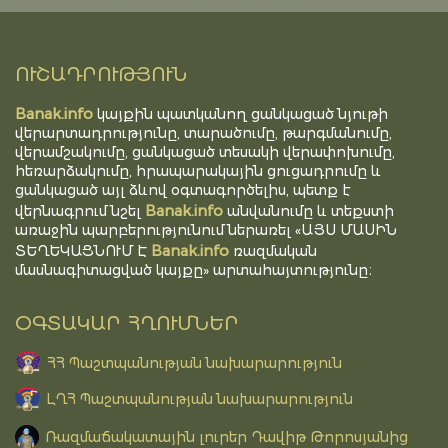
ՈՒՇԱԴՐՈՒԹՅՈՒՆ
Banak.info
կայքին պատկանող ցանկացած նյութի
վերարտադրությունը, տարածումը, թարգմանումը,
վերամշակումը, ցանկացած տեսակի վերափոխումը,
հեռարձակումը, հրապարակային ցուցադրումը և
ցանկացած այլ ձևով օգտագործելիս, պետք է
Banak.info
վերնագրում նշել
անվանումը և տեքստի
առաջին պարբերությունում ներառել «ԱՅՍ ՄԱՍԻՆ
Banak.info
ՏԵՂԵԿԱՑՆՈՒՄ Է
ռազմական
մասնագիտացված կայքը» արտահայտությունը։
ՕԳՏԱԿԱՐ ՀՂՈՒՄՆԵՐ
ՀՀ Պաշտպանության նախարարություն
ԼՂՀ Պաշտպանության նախարարություն
Ռազմաճակատային լուրեր Դավիթ Թորոսյանից