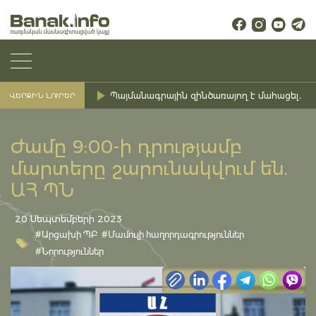
Պայմանագրային զինծառայող է մահացել․ Ք
ՎԵՐՋԻՆ ԼՈՒՐԵՐ
Ժամը 9:00-ի դրությամբ
մարտերը շարունակվում են.
ԱՀ ՊՆ
20 Սեպտեմբերի 2023
#Արցախի ՊԲ
#Մամուլի հաղորդագրություններ
#Նորություններ