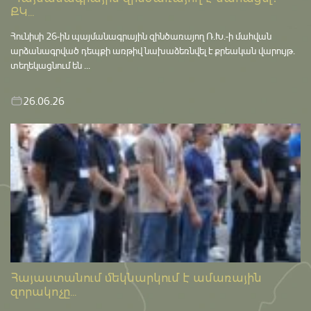
ՔԿ...
Հունիսի 26-ին պայմանագրային զինծառայող Ռ.Խ.-ի մահվան
արձանագրված դեպքի առթիվ նախաձեռնվել է քրեական վարույթ․
տեղեկացնում են ...
26.06.26
Հայաստանում մեկնարկում է ամառային
զորակոչը...