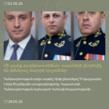
02.06.26
Մի շարք բարձրաստիճան սպաների շնորհվել
են գեներալ-մայորի կոչումներ...
Հանրապետության օրվա առթիվ, հիմք ընդունելով ՀՀ վարչապետ
Նիկոլ Փաշինյանի առաջարկությունը, Հայաստանի
Հանրապետության նախագահ Վահագն Խաչատուրյանի ...
28.05.26