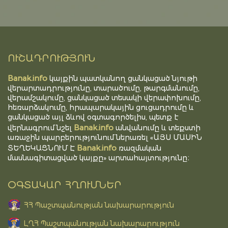
ՈՒՇԱԴՐՈՒԹՅՈՒՆ
Banak.info
կայքին պատկանող ցանկացած նյութի
վերարտադրությունը, տարածումը, թարգմանումը,
վերամշակումը, ցանկացած տեսակի վերափոխումը,
հեռարձակումը, հրապարակային ցուցադրումը և
ցանկացած այլ ձևով օգտագործելիս, պետք է
Banak.info
վերնագրում նշել
անվանումը և տեքստի
առաջին պարբերությունում ներառել «ԱՅՍ ՄԱՍԻՆ
Banak.info
ՏԵՂԵԿԱՑՆՈՒՄ Է
ռազմական
մասնագիտացված կայքը» արտահայտությունը։
ՕԳՏԱԿԱՐ ՀՂՈՒՄՆԵՐ
ՀՀ Պաշտպանության նախարարություն
ԼՂՀ Պաշտպանության նախարարություն