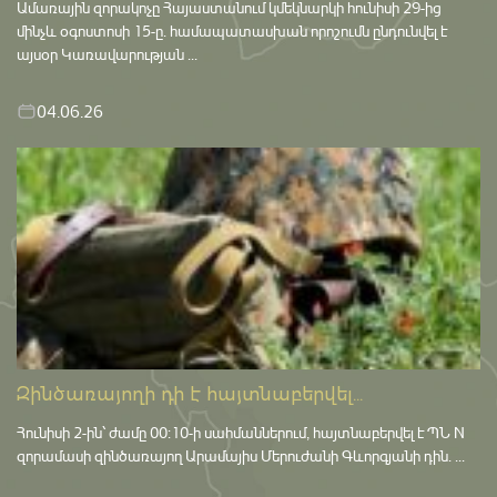
Ամառային զորակոչը Հայաստանում կմեկնարկի հունիսի 29-ից
մինչև օգոստոսի 15-ը․ համապատասխան որոշումն ընդունվել է
այսօր Կառավարության ...
04.06.26
Զինծառայողի դի է հայտնաբերվել...
Հունիսի 2-ին՝ ժամը 00:10-ի սահմաններում, հայտնաբերվել է ՊՆ N
զորամասի զինծառայող Արամայիս Մերուժանի Գևորգյանի դին. ...