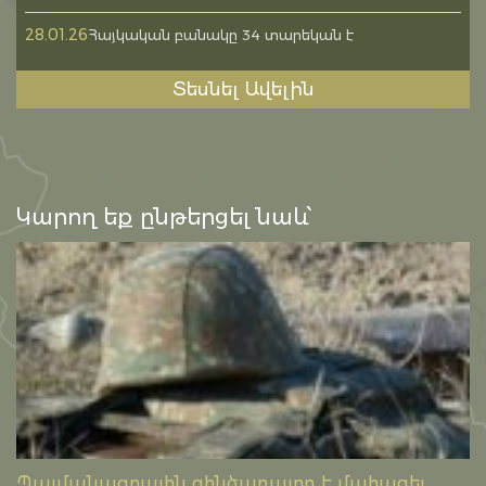
28.01.26
Հայկական բանակը 34 տարեկան է
Տեսնել Ավելին
Կարող եք ընթերցել նաև՝
Պայմանագրային զինծառայող է մահացել․