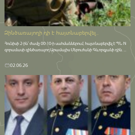
Զինծառայողի դի է հայտնաբերվել...
Հունիսի 2-ին՝ ժամը 00:10-ի սահմաններում, հայտնաբերվել է ՊՆ N
զորամասի զինծառայող Արամայիս Մերուժանի Գևորգյանի դին. ...
02.06.26