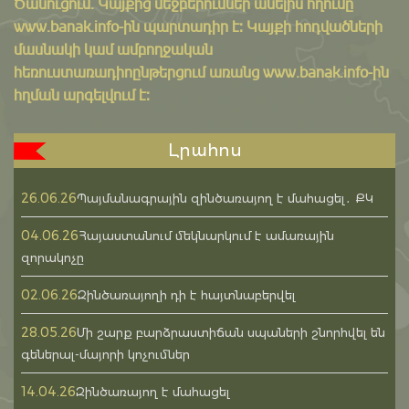
Ծանուցում․ Կայքից մեջբերումներ անելիս հղումը
www.banak.info
-ին պարտադիր է: Կայքի հոդվածների
մասնակի կամ ամբողջական
հեռուստառադիոընթերցում առանց www.banak.info-ին
հղման արգելվում է:
Լրահոս
26.06.26
Պայմանագրային զինծառայող է մահացել․ ՔԿ
04.06.26
Հայաստանում մեկնարկում է ամառային
զորակոչը
02.06.26
Զինծառայողի դի է հայտնաբերվել
28.05.26
Մի շարք բարձրաստիճան սպաների շնորհվել են
գեներալ-մայորի կոչումներ
14.04.26
Զինծառայող է մահացել