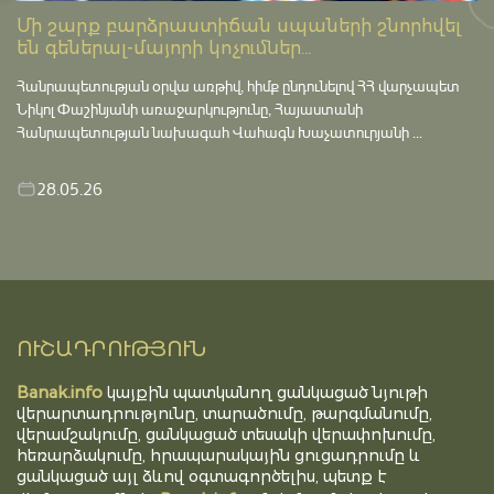
Մի շարք բարձրաստիճան սպաների շնորհվել
են գեներալ-մայորի կոչումներ...
Հանրապետության օրվա առթիվ, հիմք ընդունելով ՀՀ վարչապետ
Նիկոլ Փաշինյանի առաջարկությունը, Հայաստանի
Հանրապետության նախագահ Վահագն Խաչատուրյանի ...
28.05.26
ՈՒՇԱԴՐՈՒԹՅՈՒՆ
Banak.info
կայքին պատկանող ցանկացած նյութի
վերարտադրությունը, տարածումը, թարգմանումը,
վերամշակումը, ցանկացած տեսակի վերափոխումը,
հեռարձակումը, հրապարակային ցուցադրումը և
ցանկացած այլ ձևով օգտագործելիս, պետք է