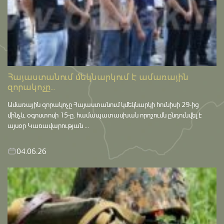
Հայաստանում մեկնարկում է ամառային
զորակոչը...
Ամառային զորակոչը Հայաստանում կմեկնարկի հունիսի 29-ից
մինչև օգոստոսի 15-ը․ համապատասխան որոշումն ընդունվել է
այսօր Կառավարության ...
04.06.26