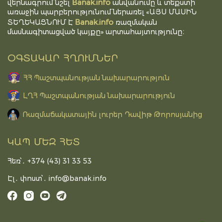
Banak.info
վերնագրում նշել
անվանումը և տեքստի
առաջին պարբերությունում ներառել «ԱՅՍ ՄԱՍԻՆ
Banak.info
ՏԵՂԵԿԱՑՆՈՒՄ Է
ռազմական
մասնագիտացված կայքը» արտահայտությունը։
ՕԳՏԱԿԱՐ ՀՂՈՒՄՆԵՐ
ՀՀ Պաշտպանության նախարարություն
ԼՂՀ Պաշտպանության նախարարություն
Ռազմաճակատային լուրեր Դավիթ Թորոսյանից
ԿԱՊ ՄԵԶ ՀԵՏ
Հեռ՝․ +374 (43) 31 33 53
Էլ․ փոստ՝․
info@banak.info