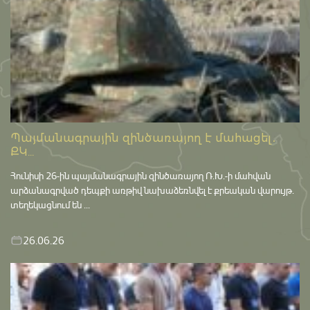
Պայմանագրային զինծառայող է մահացել․
ՔԿ...
Հունիսի 26-ին պայմանագրային զինծառայող Ռ.Խ.-ի մահվան
արձանագրված դեպքի առթիվ նախաձեռնվել է քրեական վարույթ․
տեղեկացնում են ...
26.06.26