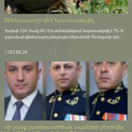
Զինծառայողի դի է հայտնաբերվել...
Հունիսի 2-ին՝ ժամը 00:10-ի սահմաններում, հայտնաբերվել է ՊՆ N
զորամասի զինծառայող Արամայիս Մերուժանի Գևորգյանի դին. ...
02.06.26
Մի շարք բարձրաստիճան սպաների շնորհվել