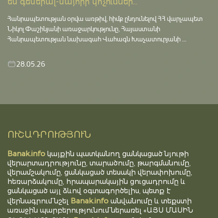
են գեներալ-մայորի կոչումներ...
Հանրապետության օրվա առթիվ, հիմք ընդունելով ՀՀ վարչապետ
Նիկոլ Փաշինյանի առաջարկությունը, Հայաստանի
Հանրապետության նախագահ Վահագն Խաչատուրյանի ...
28.05.26
ՈՒՇԱԴՐՈՒԹՅՈՒՆ
Banak.info
կայքին պատկանող ցանկացած նյութի
վերարտադրությունը, տարածումը, թարգմանումը,
վերամշակումը, ցանկացած տեսակի վերափոխումը,
հեռարձակումը, հրապարակային ցուցադրումը և
ցանկացած այլ ձևով օգտագործելիս, պետք է
Banak.info
վերնագրում նշել
անվանումը և տեքստի
առաջին պարբերությունում ներառել «ԱՅՍ ՄԱՍԻՆ