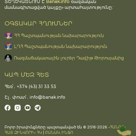
Banak.info
ՏԵՂԵԿԱՑՆՈՒՄ Է
ռազմական
մասնագիտացված կայքը» արտահայտությունը։
ՕԳՏԱԿԱՐ ՀՂՈՒՄՆԵՐ
ՀՀ Պաշտպանության նախարարություն
ԼՂՀ Պաշտպանության նախարարություն
Ռազմաճակատային լուրեր Դավիթ Թորոսյանից
ԿԱՊ ՄԵԶ ՀԵՏ
Հեռ՝․ +374 (43) 31 33 53
Էլ․ փոստ՝․
info@banak.info
Բոլոր իրավունքները պաշտպանված են © 2016-2026
«ՀԱՆՈւՆ
DONATE
ՀԱՅ ԶԻՆՎՈՐԻ» ՀԿ
|
ԲԱՆԱԿ․ԻՆՖՈ