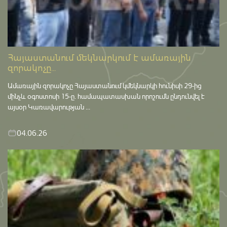
Հայաստանում մեկնարկում է ամառային
զորակոչը...
Ամառային զորակոչը Հայաստանում կմեկնարկի հունիսի 29-ից
մինչև օգոստոսի 15-ը․ համապատասխան որոշումն ընդունվել է
այսօր Կառավարության ...
04.06.26