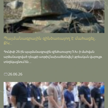
Պայմանագրային զինծառայող է մահացել․
ՔԿ...
Հունիսի 26-ին պայմանագրային զինծառայող Ռ.Խ.-ի մահվան
արձանագրված դեպքի առթիվ նախաձեռնվել է քրեական վարույթ․
տեղեկացնում են ...
26.06.26