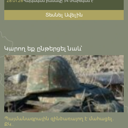
28.01.26
Հայկական բանակը 34 տարեկան է
Տեսնել Ավելին
Կարող եք ընթերցել նաև՝
Պայմանագրային զինծառայող է մահացել․
ՔԿ...