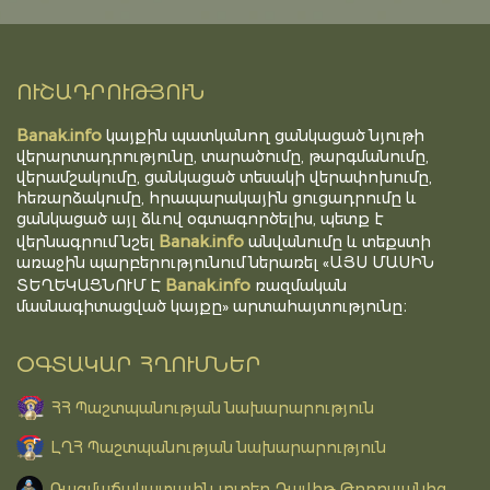
ՈՒՇԱԴՐՈՒԹՅՈՒՆ
Banak.info
կայքին պատկանող ցանկացած նյութի
վերարտադրությունը, տարածումը, թարգմանումը,
վերամշակումը, ցանկացած տեսակի վերափոխումը,
հեռարձակումը, հրապարակային ցուցադրումը և
ցանկացած այլ ձևով օգտագործելիս, պետք է
Banak.info
վերնագրում նշել
անվանումը և տեքստի
առաջին պարբերությունում ներառել «ԱՅՍ ՄԱՍԻՆ
Banak.info
ՏԵՂԵԿԱՑՆՈՒՄ Է
ռազմական
մասնագիտացված կայքը» արտահայտությունը։
ՕԳՏԱԿԱՐ ՀՂՈՒՄՆԵՐ
ՀՀ Պաշտպանության նախարարություն
ԼՂՀ Պաշտպանության նախարարություն
Ռազմաճակատային լուրեր Դավիթ Թորոսյանից