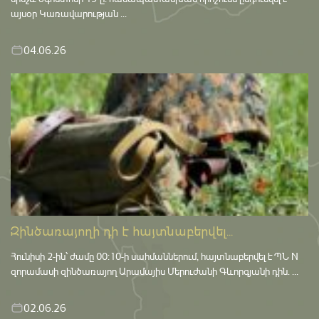
այսօր Կառավարության ...
04.06.26
Զինծառայողի դի է հայտնաբերվել...
Հունիսի 2-ին՝ ժամը 00:10-ի սահմաններում, հայտնաբերվել է ՊՆ N
զորամասի զինծառայող Արամայիս Մերուժանի Գևորգյանի դին. ...
02.06.26