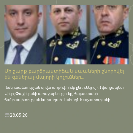
Մի շարք բարձրաստիճան սպաների շնորհվել
են գեներալ-մայորի կոչումներ...
Հանրապետության օրվա առթիվ, հիմք ընդունելով ՀՀ վարչապետ
Նիկոլ Փաշինյանի առաջարկությունը, Հայաստանի
Հանրապետության նախագահ Վահագն Խաչատուրյանի ...
28.05.26