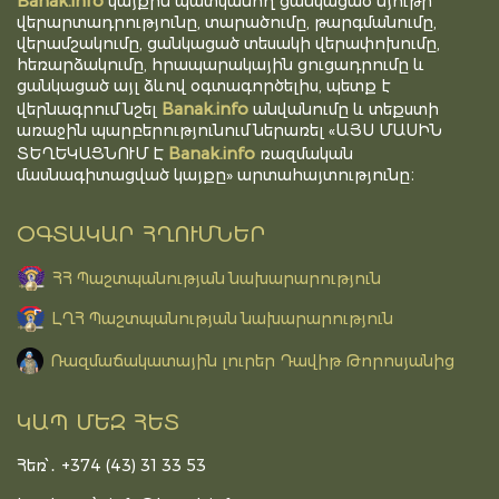
Banak.info
կայքին պատկանող ցանկացած նյութի
վերարտադրությունը, տարածումը, թարգմանումը,
վերամշակումը, ցանկացած տեսակի վերափոխումը,
հեռարձակումը, հրապարակային ցուցադրումը և
ցանկացած այլ ձևով օգտագործելիս, պետք է
Banak.info
վերնագրում նշել
անվանումը և տեքստի
առաջին պարբերությունում ներառել «ԱՅՍ ՄԱՍԻՆ
Banak.info
ՏԵՂԵԿԱՑՆՈՒՄ Է
ռազմական
մասնագիտացված կայքը» արտահայտությունը։
ՕԳՏԱԿԱՐ ՀՂՈՒՄՆԵՐ
ՀՀ Պաշտպանության նախարարություն
ԼՂՀ Պաշտպանության նախարարություն
Ռազմաճակատային լուրեր Դավիթ Թորոսյանից
ԿԱՊ ՄԵԶ ՀԵՏ
Հեռ՝․ +374 (43) 31 33 53