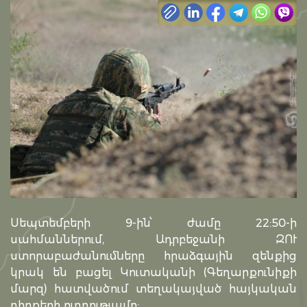
Սեպտեմբերի 9-ին՝ ժամը 22:50-ի
սահմաններում, Ադրբեջանի ԶՈՒ
ստորաբաժանումները հրաձգային զենքից
կրակ են բացել Կուտականի (Գեղարքունիքի
մարզ) հատվածում տեղակայված հայկական
դիրքերի ուղղությամբ: