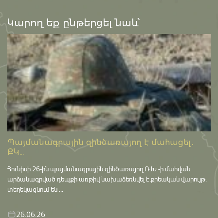
Կարող եք ընթերցել նաև՝
Պայմանագրային զինծառայող է մահացել․
ՔԿ...
Հունիսի 26-ին պայմանագրային զինծառայող Ռ.Խ.-ի մահվան
արձանագրված դեպքի առթիվ նախաձեռնվել է քրեական վարույթ․
տեղեկացնում են ...
26.06.26