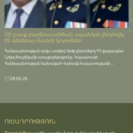
Մի շարք բարձրաստիճան սպաների շնորհվել
են գեներալ-մայորի կոչումներ...
Հանրապետության օրվա առթիվ, հիմք ընդունելով ՀՀ վարչապետ
Նիկոլ Փաշինյանի առաջարկությունը, Հայաստանի
Հանրապետության նախագահ Վահագն Խաչատուրյանի ...
28.05.26
ՈՒՇԱԴՐՈՒԹՅՈՒՆ