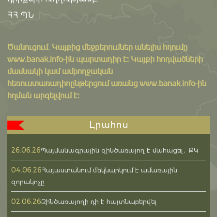
ՀՀ ՊՆ
Ծանուցում․ Կայքից մեջբերումներ անելիս հղումը
www.banak.info
-ին պարտադիր է: Կայքի հոդվածների
մասնակի կամ ամբողջական
հեռուստառադիոընթերցում առանց www.banak.info-ին
հղման արգելվում է:
Լրահոս
26.06.26
Պայմանագրային զինծառայող է մահացել․ ՔԿ
04.06.26
Հայաստանում մեկնարկում է ամառային
զորակոչը
02.06.26
Զինծառայողի դի է հայտնաբերվել