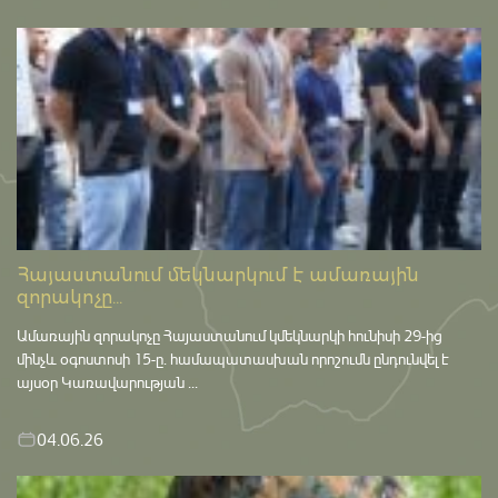
Հայաստանում մեկնարկում է ամառային
զորակոչը...
Ամառային զորակոչը Հայաստանում կմեկնարկի հունիսի 29-ից
մինչև օգոստոսի 15-ը․ համապատասխան որոշումն ընդունվել է
այսօր Կառավարության ...
04.06.26