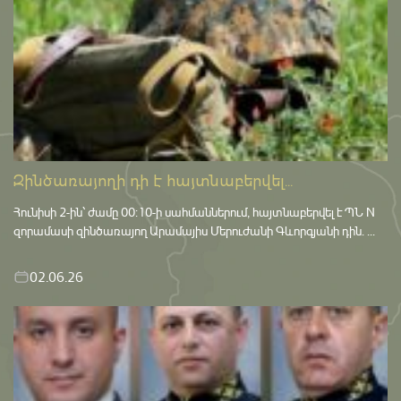
Զինծառայողի դի է հայտնաբերվել...
Հունիսի 2-ին՝ ժամը 00:10-ի սահմաններում, հայտնաբերվել է ՊՆ N
զորամասի զինծառայող Արամայիս Մերուժանի Գևորգյանի դին. ...
02.06.26