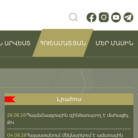
Ն ԱՐՎԵՍՏ
ՀՈՒՇԱՄԱՏՅԱՆ
ՄԵՐ ՄԱՍԻՆ
Լրահոս
Պայմանագրային զինծառայող է մահացել․
26.06.26
ՔԿ
Հայաստանում մեկնարկում է ամառային
04.06.26