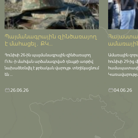
Պայմանագրային զինծառայող
Հայաստան
է մահացել․ ՔԿ...
ամառային
Հունիսի 26-ին պայմանագրային զինծառայող
Ամառային զոր
Ռ.Խ.-ի մահվան արձանագրված դեպքի առթիվ
հունիսի 29-ից 
նախաձեռնվել է քրեական վարույթ․ տեղեկացնում
համապատասխան 
են ...
Կառավարության
26.06.26
04.06.26