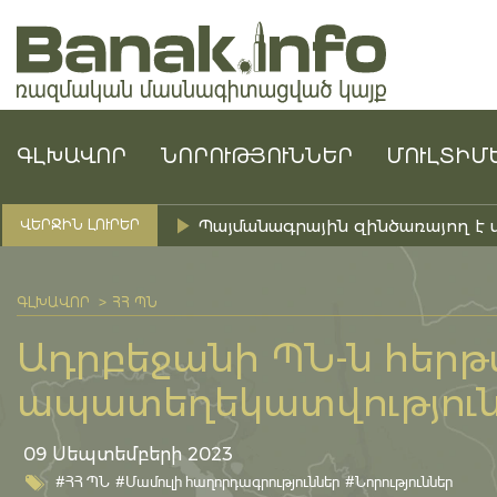
ԳԼԽԱՎՈՐ
ՆՈՐՈՒԹՅՈՒՆՆԵՐ
ՄՈՒԼՏԻՄ
Պայմանագրային զինծառայող է 
ՎԵՐՋԻՆ ԼՈՒՐԵՐ
ԳԼԽԱՎՈՐ
ՀՀ ՊՆ
Ադրբեջանի ՊՆ-ն հեր
ապատեղեկատվությունն
09 Սեպտեմբերի 2023
#ՀՀ ՊՆ
#Մամուլի հաղորդագրություններ
#Նորություններ