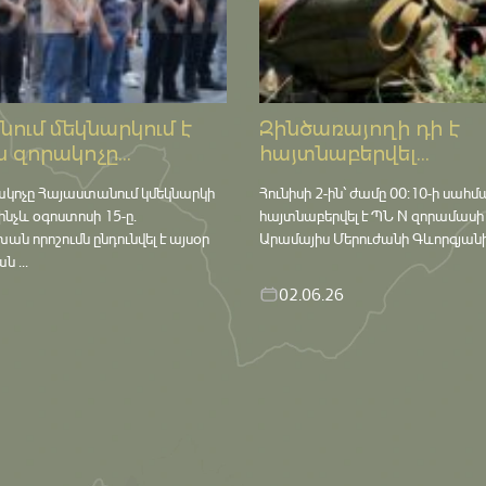
ում մեկնարկում է
Զինծառայողի դի է
 զորակոչը...
հայտնաբերվել...
ակոչը Հայաստանում կմեկնարկի
Հունիսի 2-ին՝ ժամը 00:10-ի սահմ
մինչև օգոստոսի 15-ը․
հայտնաբերվել է ՊՆ N զորամասի
որոշումն ընդունվել է այսօր
Արամայիս Մերուժանի Գևորգյանի դ
 ...
02.06.26