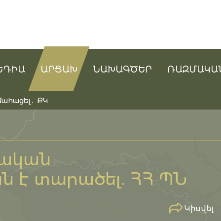
ԵԴԻԱ
ԱՐՑԱԽ
ՆԱԽԱԳԾԵՐ
ՌԱԶՄԱԿԱ
մահացել․ ՔԿ
թական
 է տարածել. ՀՀ ՊՆ
Կիսվել