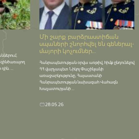
Մի շարք բարձրաստիճան
սպաների շնորհվել են գեներալ-
մայորի կոչումներ...
աններում,
 զինծառայող
Հանրապետության օրվա առթիվ, հիմք ընդունելով
ին. ...
ՀՀ վարչապետ Նիկոլ Փաշինյանի
առաջարկությունը, Հայաստանի
Հանրապետության նախագահ Վահագն
Խաչատուրյանի ...
28.05.26