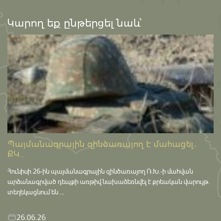
Կարող եք ընթերցել նաև՝
Պայմանագրային զինծառայող է մահացել․
ՔԿ...
Հունիսի 26-ին պայմանագրային զինծառայող Ռ.Խ.-ի մահվան
արձանագրված դեպքի առթիվ նախաձեռնվել է քրեական վարույթ․
տեղեկացնում են ...
26.06.26