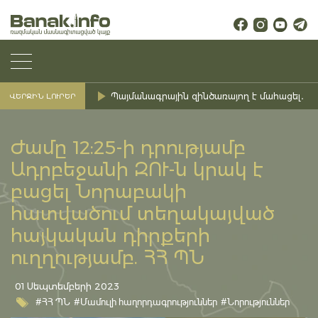
Պայմանագրային զինծառայող է մահացել․ Ք
ՎԵՐՋԻՆ ԼՈՒՐԵՐ
Ժամը 12:25-ի դրությամբ
Ադրբեջանի ԶՈՒ-ն կրակ է
բացել Նորաբակի
հատվածում տեղակայված
հայկական դիրքերի
ուղղությամբ. ՀՀ ՊՆ
01 Սեպտեմբերի 2023
#ՀՀ ՊՆ
#Մամուլի հաղորդագրություններ
#Նորություններ