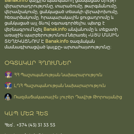
Banak.info
կայքին պատկանող ցանկացած նյութի
վերարտադրությունը, տարածումը, թարգմանումը,
վերամշակումը, ցանկացած տեսակի վերափոխումը,
հեռարձակումը, հրապարակային ցուցադրումը և
ցանկացած այլ ձևով օգտագործելիս, պետք է
Banak.info
վերնագրում նշել
անվանումը և տեքստի
առաջին պարբերությունում ներառել «ԱՅՍ ՄԱՍԻՆ
Banak.info
ՏԵՂԵԿԱՑՆՈՒՄ Է
ռազմական
մասնագիտացված կայքը» արտահայտությունը։
ՕԳՏԱԿԱՐ ՀՂՈՒՄՆԵՐ
ՀՀ Պաշտպանության նախարարություն
ԼՂՀ Պաշտպանության նախարարություն
Ռազմաճակատային լուրեր Դավիթ Թորոսյանից
ԿԱՊ ՄԵԶ ՀԵՏ
Հեռ՝․ +374 (43) 31 33 53