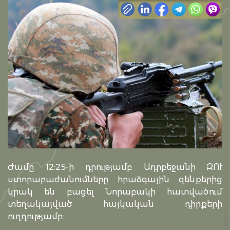
Ժամը 12:25-ի դրությամբ Ադրբեջանի ԶՈՒ
ստորաբաժանումները հրաձգային զենքերից
կրակ են բացել Նորաբակի հատվածում
տեղակայված հայկական դիրքերի
ուղղությամբ: