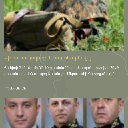
Զինծառայողի դի է հայտնաբերվել...
Հունիսի 2-ին՝ ժամը 00:10-ի սահմաններում, հայտնաբերվել է ՊՆ N
զորամասի զինծառայող Արամայիս Մերուժանի Գևորգյանի դին. ...
02.06.26