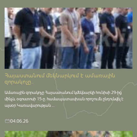
Հայաստանում մեկնարկում է ամառային
զորակոչը...
Ամառային զորակոչը Հայաստանում կմեկնարկի հունիսի 29-ից
մինչև օգոստոսի 15-ը․ համապատասխան որոշումն ընդունվել է
այսօր Կառավարության ...
04.06.26