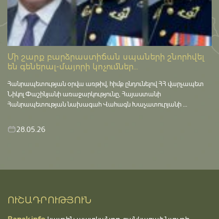
Մի շարք բարձրաստիճան սպաների շնորհվել
են գեներալ-մայորի կոչումներ...
Հանրապետության օրվա առթիվ, հիմք ընդունելով ՀՀ վարչապետ
Նիկոլ Փաշինյանի առաջարկությունը, Հայաստանի
Հանրապետության նախագահ Վահագն Խաչատուրյանի ...
28.05.26
ՈՒՇԱԴՐՈՒԹՅՈՒՆ