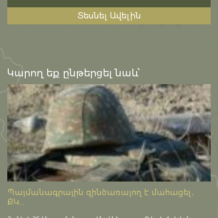
Տեսնել Ավելին
Կարող եք ընթերցել նաև՝
Պայմանագրային զինծառայող է մահացել․
ՔԿ...