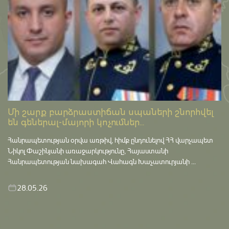
Մի շարք բարձրաստիճան սպաների շնորհվել
են գեներալ-մայորի կոչումներ...
Հանրապետության օրվա առթիվ, հիմք ընդունելով ՀՀ վարչապետ
Նիկոլ Փաշինյանի առաջարկությունը, Հայաստանի
Հանրապետության նախագահ Վահագն Խաչատուրյանի ...
28.05.26