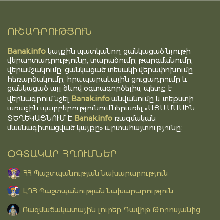
ՈՒՇԱԴՐՈՒԹՅՈՒՆ
Banak.info
կայքին պատկանող ցանկացած նյութի
վերարտադրությունը, տարածումը, թարգմանումը,
վերամշակումը, ցանկացած տեսակի վերափոխումը,
հեռարձակումը, հրապարակային ցուցադրումը և
ցանկացած այլ ձևով օգտագործելիս, պետք է
Banak.info
վերնագրում նշել
անվանումը և տեքստի
առաջին պարբերությունում ներառել «ԱՅՍ ՄԱՍԻՆ
Banak.info
ՏԵՂԵԿԱՑՆՈՒՄ Է
ռազմական
մասնագիտացված կայքը» արտահայտությունը։
ՕԳՏԱԿԱՐ ՀՂՈՒՄՆԵՐ
ՀՀ Պաշտպանության նախարարություն
ԼՂՀ Պաշտպանության նախարարություն
Ռազմաճակատային լուրեր Դավիթ Թորոսյանից