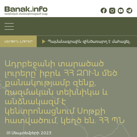
Պայմանագրային զինծառայող է մահացել․ Ք
ՎԵՐՋԻՆ ԼՈՒՐԵՐ
Ադրբեջանի տարածած
լուրերը՝ իբրև ՀՀ ԶՈՒ-ն մեծ
քանակությամբ զենք,
ռազմական տեխնիկա և
անձնակազմ է
կենտրոնացնում Սոթքի
հատվածում, կեղծ են. ՀՀ ՊՆ
01 Սեպտեմբերի 2023