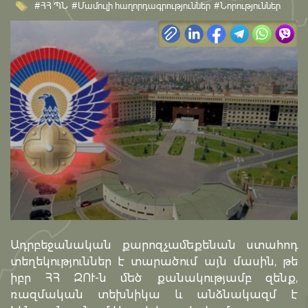
#ՀՀ ՊՆ
#Մամուլի հաղորդագրություններ
#Նորություններ
Ադրբեջանական քարոզչամեքենան ստահոդ
տեղեկություններ է տարածում այն մասին, թե
իբր ՀՀ ԶՈՒ-ն մեծ քանակությամբ զենք,
ռազմական տեխնիկա և անձնակազմ է