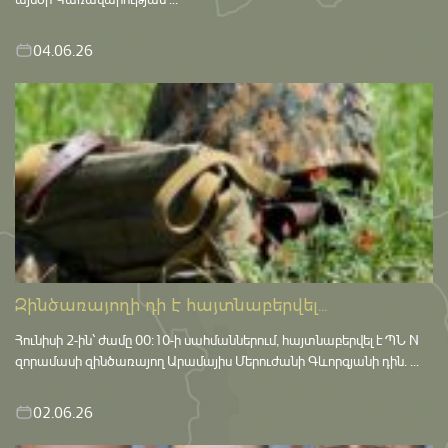
04.06.26
Զինծառայողի դի է հայտնաբերվել...
Հունիսի 2-ին՝ ժամը 00:10-ի սահմաններում, հայտնաբերվել է ՊՆ N
զորամասի զինծառայող Արամայիս Մերուժանի Գևորգյանի դին. ...
02.06.26