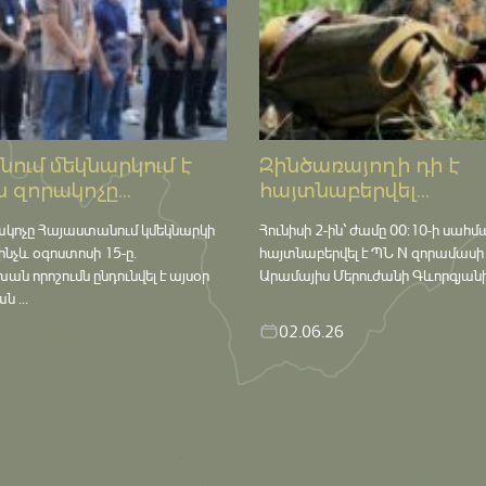
ում մեկնարկում է
Զինծառայողի դի է
 զորակոչը...
հայտնաբերվել...
ակոչը Հայաստանում կմեկնարկի
Հունիսի 2-ին՝ ժամը 00:10-ի սահմ
մինչև օգոստոսի 15-ը․
հայտնաբերվել է ՊՆ N զորամասի
որոշումն ընդունվել է այսօր
Արամայիս Մերուժանի Գևորգյանի դ
 ...
02.06.26