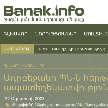
ԳԼԽԱՎՈՐ
ՆՈՐՈՒԹՅՈՒՆՆԵՐ
ՄՈՒԼՏԻՄ
Պայմանագրային զինծառայող է 
ՎԵՐՋԻՆ ԼՈՒՐԵՐ
ԳԼԽԱՎՈՐ
ԱՐՑԱԽԻ ՊԲ
Ադրբեջանի ՊՆ-ն հեր
ապատեղեկատվությունն
22 Օգոստոսի 2023
#Արցախի ՊԲ
#Մամուլի հաղորդագրություններ
#Նորություններ