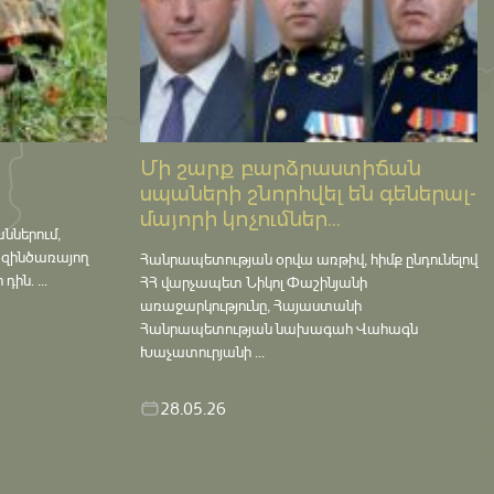
Մի շարք բարձրաստիճան
սպաների շնորհվել են գեներալ-
մայորի կոչումներ...
աններում,
 զինծառայող
Հանրապետության օրվա առթիվ, հիմք ընդունելով
ին. ...
ՀՀ վարչապետ Նիկոլ Փաշինյանի
առաջարկությունը, Հայաստանի
Հանրապետության նախագահ Վահագն
Խաչատուրյանի ...
28.05.26