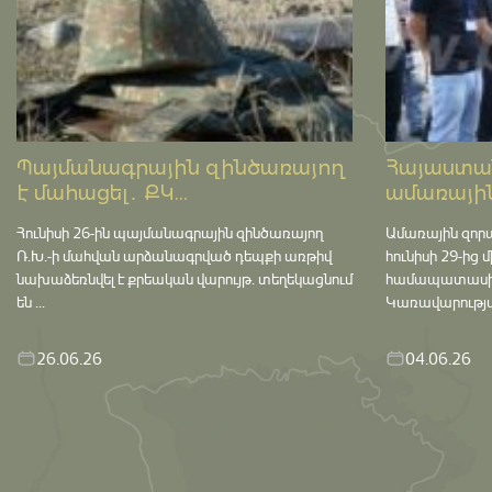
Պայմանագրային զինծառայող
Հայաստան
է մահացել․ ՔԿ...
ամառային
Հունիսի 26-ին պայմանագրային զինծառայող
Ամառային զոր
Ռ.Խ.-ի մահվան արձանագրված դեպքի առթիվ
հունիսի 29-ից 
նախաձեռնվել է քրեական վարույթ․ տեղեկացնում
համապատասխան 
են ...
Կառավարության
26.06.26
04.06.26