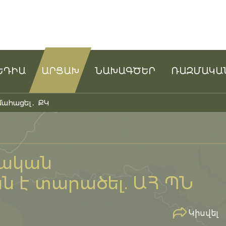
ԵԴԻԱ
ԱՐՑԱԽ
ՆԱԽԱԳԾԵՐ
ՌԱԶՄԱԿԱ
մահացել․ ՔԿ
թական
 է տարածել. ԱՀ ՊՆ
Կիսվել