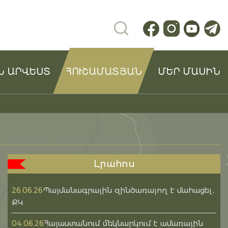
Ն ԱՐՎԵՍՏ
ՀՈՒՇԱՄԱՏՅԱՆ
ՄԵՐ ՄԱՍԻՆ
Լրահոս
Պայմանագրային զինծառայող է մահացել․
26.06.26
ՔԿ
Հայաստանում մեկնարկում է ամառային
04.06.26