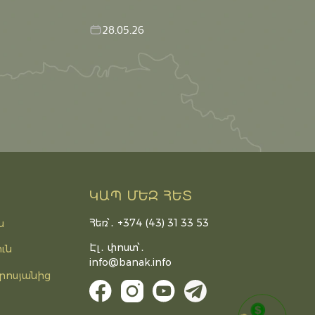
28.05.26
ԿԱՊ ՄԵԶ ՀԵՏ
Հեռ՝․ +374 (43) 31 33 53
ն
Էլ․ փոստ՝․
ւն
info@banak.info
րոսյանից