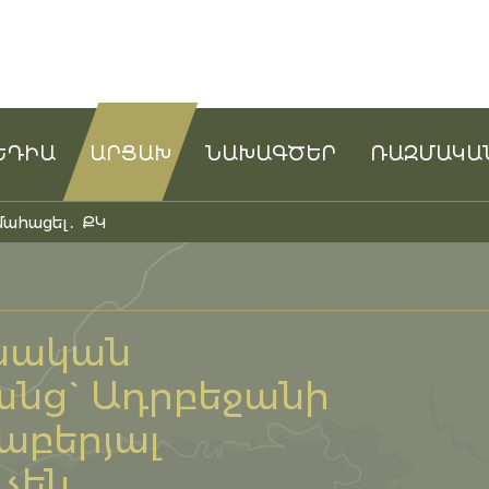
ԵԴԻԱ
ԱՐՑԱԽ
ՆԱԽԱԳԾԵՐ
ՌԱԶՄԱԿԱ
մահացել․ ՔԿ
նական
նց` Ադրբեջանի
աբերյալ
չեն