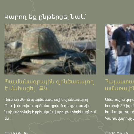
Կարող եք ընթերցել նաև՝
Պայմանագրային զինծառայող
Հայաստան
է մահացել․ ՔԿ...
ամառային
Հունիսի 26-ին պայմանագրային զինծառայող
Ամառային զոր
Ռ.Խ.-ի մահվան արձանագրված դեպքի առթիվ
հունիսի 29-ից 
նախաձեռնվել է քրեական վարույթ․ տեղեկացնում
համապատասխան 
են ...
Կառավարության
26.06.26
04.06.26