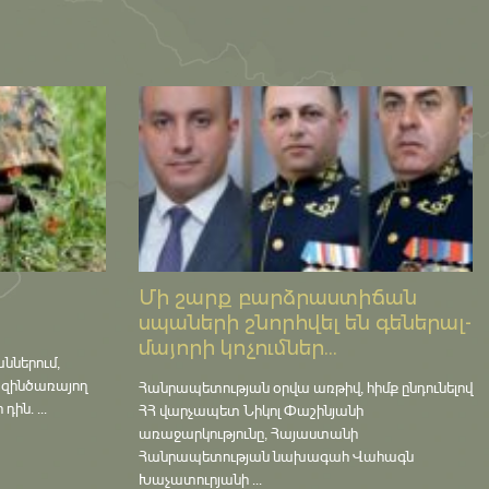
Մի շարք բարձրաստիճան
սպաների շնորհվել են գեներալ-
մայորի կոչումներ...
աններում,
 զինծառայող
Հանրապետության օրվա առթիվ, հիմք ընդունելով
ին. ...
ՀՀ վարչապետ Նիկոլ Փաշինյանի
առաջարկությունը, Հայաստանի
Հանրապետության նախագահ Վահագն
Խաչատուրյանի ...