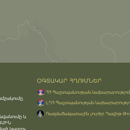
ՕԳՏԱԿԱՐ ՀՂՈՒՄՆԵՐ
ՀՀ Պաշտպանության նախարարությու
մշակումը,
ԼՂՀ Պաշտպանության նախարարությո
Ռազմաճակատային լուրեր Դավիթ Թո
նվանումը և
ԱՍԻՆ
ած կայքը»