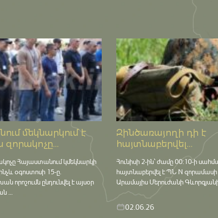
ում մեկնարկում է
Զինծառայողի դի է
 զորակոչը...
հայտնաբերվել...
ակոչը Հայաստանում կմեկնարկի
Հունիսի 2-ին՝ ժամը 00:10-ի սահմ
մինչև օգոստոսի 15-ը․
հայտնաբերվել է ՊՆ N զորամասի
որոշումն ընդունվել է այսօր
Արամայիս Մերուժանի Գևորգյանի դ
 ...
02.06.26