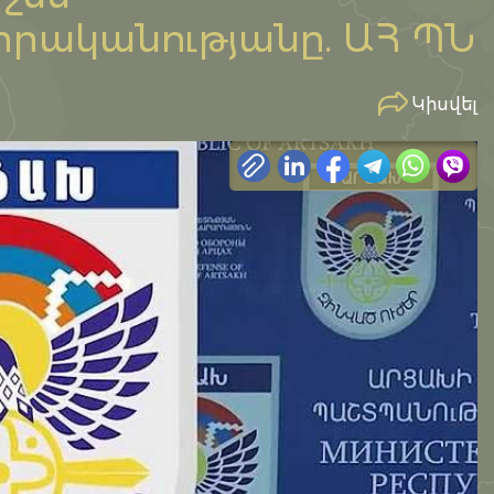
ականությանը. ԱՀ ՊՆ
Կիսվել