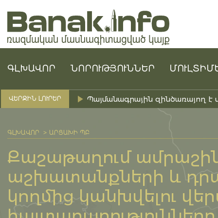
ԳԼԽԱՎՈՐ
ՆՈՐՈՒԹՅՈՒՆՆԵՐ
ՄՈՒԼՏԻՄ
Պայմանագրային զինծառայող է 
ՎԵՐՋԻՆ ԼՈՒՐԵՐ
ԳԼԽԱՎՈՐ
ԱՐՑԱԽԻ ՊԲ
Քաշաթաղում ամրաշի
աշխատանքների և դրա
կողմից կանխվելու վեր
հայտարարությունները 