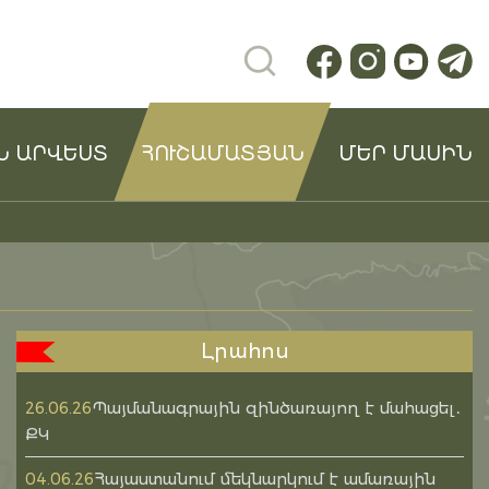
Ն ԱՐՎԵՍՏ
ՀՈՒՇԱՄԱՏՅԱՆ
ՄԵՐ ՄԱՍԻՆ
Լրահոս
Պայմանագրային զինծառայող է մահացել․
26.06.26
ՔԿ
Հայաստանում մեկնարկում է ամառային
04.06.26