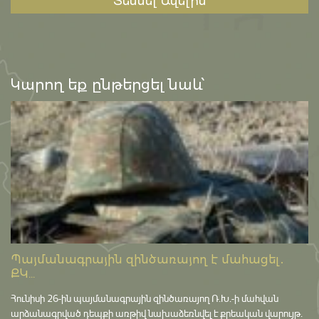
Տեսնել Ավելին
Կարող եք ընթերցել նաև՝
Պայմանագրային զինծառայող է մահացել․
ՔԿ...
Հունիսի 26-ին պայմանագրային զինծառայող Ռ.Խ.-ի մահվան
արձանագրված դեպքի առթիվ նախաձեռնվել է քրեական վարույթ․