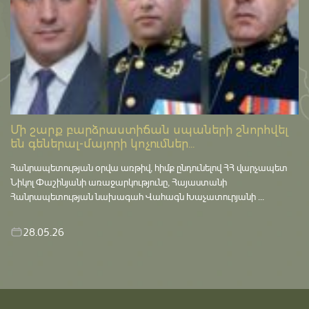
Մի շարք բարձրաստիճան սպաների շնորհվել
են գեներալ-մայորի կոչումներ...
Հանրապետության օրվա առթիվ, հիմք ընդունելով ՀՀ վարչապետ
Նիկոլ Փաշինյանի առաջարկությունը, Հայաստանի
Հանրապետության նախագահ Վահագն Խաչատուրյանի ...
28.05.26