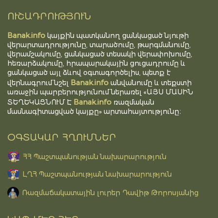
ՈՒՇԱԴՐՈՒԹՅՈՒՆ
Banak.info
կայքին պատկանող ցանկացած նյութի
վերարտադրությունը, տարածումը, թարգմանումը,
վերամշակումը, ցանկացած տեսակի վերափոխումը,
հեռարձակումը, հրապարակային ցուցադրումը և
ցանկացած այլ ձևով օգտագործելիս, պետք է
Banak.info
վերնագրում նշել
անվանումը և տեքստի
առաջին պարբերությունում ներառել «ԱՅՍ ՄԱՍԻՆ
Banak.info
ՏԵՂԵԿԱՑՆՈՒՄ Է
ռազմական
մասնագիտացված կայքը» արտահայտությունը։
ՕԳՏԱԿԱՐ ՀՂՈՒՄՆԵՐ
ՀՀ Պաշտպանության նախարարություն
ԼՂՀ Պաշտպանության նախարարություն
Ռազմաճակատային լուրեր Դավիթ Թորոսյանից