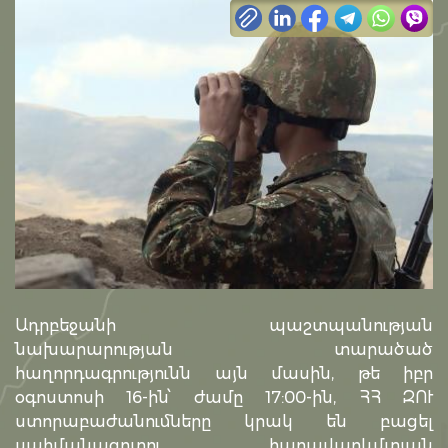
Ադրբեջանի պաշտպանության
նախարարության տարածած
հաղորդագրությունն այն մասին, թե իբր
օգոստոսի 16-ին՝ ժամը 17:00-ին, ՀՀ ԶՈՒ
ստորաբաժանումները կրակ են բացել
սահմանագոտու հարավարևմտյան