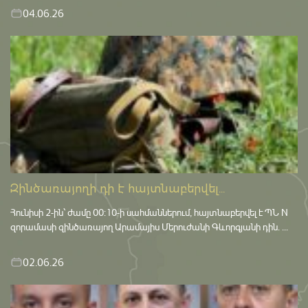
04.06.26
Զինծառայողի դի է հայտնաբերվել...
Հունիսի 2-ին՝ ժամը 00:10-ի սահմաններում, հայտնաբերվել է ՊՆ N
զորամասի զինծառայող Արամայիս Մերուժանի Գևորգյանի դին. ...
02.06.26