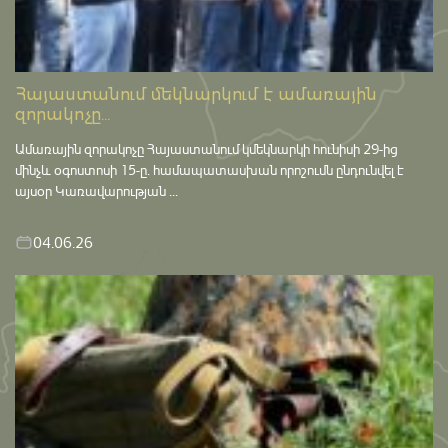
Հայաստանում մեկնարկում է ամառային
զորակոչը...
Ամառային զորակոչը Հայաստանում կմեկնարկի հունիսի 29-ից
մինչև օգոստոսի 15-ը․ համապատասխան որոշումն ընդունվել է
այսօր Կառավարության ...
04.06.26