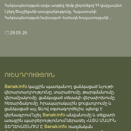
Հանրապետության օրվա առթիվ, հիմք ընդունելով ՀՀ վարչապետ
Նիկոլ Փաշինյանի առաջարկությունը, Հայաստանի
Հանրապետության նախագահ Վահագն Խաչատուրյանի ...
28.05.26
ՈՒՇԱԴՐՈՒԹՅՈՒՆ
Banak.info
կայքին պատկանող ցանկացած նյութի
վերարտադրությունը, տարածումը, թարգմանումը,
վերամշակումը, ցանկացած տեսակի վերափոխումը,
հեռարձակումը, հրապարակային ցուցադրումը և
ցանկացած այլ ձևով օգտագործելիս, պետք է
Banak.info
վերնագրում նշել
անվանումը և տեքստի
առաջին պարբերությունում ներառել «ԱՅՍ ՄԱՍԻՆ
Banak.info
ՏԵՂԵԿԱՑՆՈՒՄ Է
ռազմական