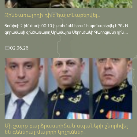
Զինծառայողի դի է հայտնաբերվել...
Հունիսի 2-ին՝ ժամը 00:10-ի սահմաններում, հայտնաբերվել է ՊՆ N
զորամասի զինծառայող Արամայիս Մերուժանի Գևորգյանի դին. ...
02.06.26
Մի շարք բարձրաստիճան սպաների շնորհվել
են գեներալ-մայորի կոչումներ...