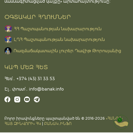
մասնագիտացված կայքը» արտահայտությունը։
ՕԳՏԱԿԱՐ ՀՂՈՒՄՆԵՐ
ՀՀ Պաշտպանության նախարարություն
ԼՂՀ Պաշտպանության նախարարություն
Ռազմաճակատային լուրեր Դավիթ Թորոսյանից
ԿԱՊ ՄԵԶ ՀԵՏ
Հեռ՝․ +374 (43) 31 33 53
Էլ․ փոստ՝․
info@banak.info
Բոլոր իրավունքները պաշտպանված են © 2016-2026
«ՀԱՆՈւՆ
DONATE
ՀԱՅ ԶԻՆՎՈՐԻ» ՀԿ
|
ԲԱՆԱԿ․ԻՆՖՈ