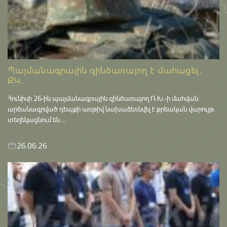
Պայմանագրային զինծառայող է մահացել․
ՔԿ...
Հունիսի 26-ին պայմանագրային զինծառայող Ռ.Խ.-ի մահվան
արձանագրված դեպքի առթիվ նախաձեռնվել է քրեական վարույթ․
տեղեկացնում են ...
26.06.26