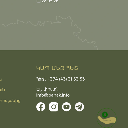
28.05.26
ԿԱՊ ՄԵԶ ՀԵՏ
Հեռ՝․ +374 (43) 31 33 53
ն
Էլ․ փոստ՝․
ւն
info@banak.info
րոսյանից
DONATE