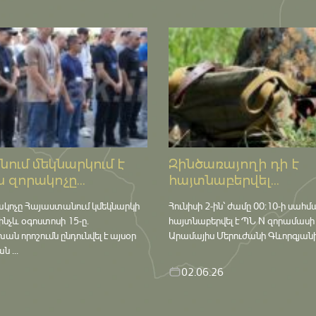
ում մեկնարկում է
Զինծառայողի դի է
 զորակոչը...
հայտնաբերվել...
ակոչը Հայաստանում կմեկնարկի
Հունիսի 2-ին՝ ժամը 00:10-ի սահմ
մինչև օգոստոսի 15-ը․
հայտնաբերվել է ՊՆ N զորամասի
որոշումն ընդունվել է այսօր
Արամայիս Մերուժանի Գևորգյանի դ
 ...
02.06.26