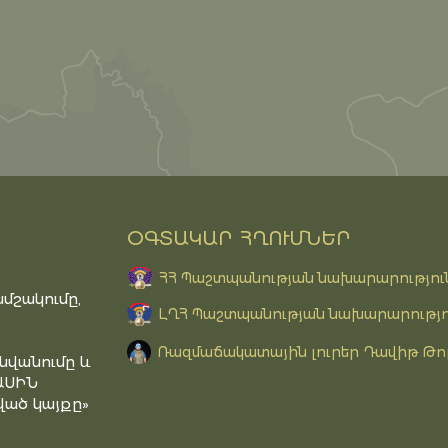
ՕԳՏԱԿԱՐ ՀՂՈՒՄՆԵՐ
ՀՀ Պաշտպանության նախարարությու
մշակումը,
ԼՂՀ Պաշտպանության նախարարությո
Ռազմաճակատային լուրեր Դավիթ Թո
նվանումը և
ԱՍԻՆ
ած կայքը»