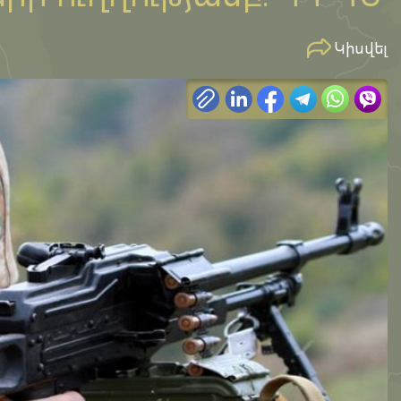
Կիսվել