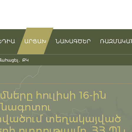
ԵԴԻԱ
ԱՐՑԱԽ
ՆԱԽԱԳԾԵՐ
ՌԱԶՄԱԿԱ
մահացել․ ՔԿ
ները հուլիսի 16-ին
անագոտու
վածում տեղակայված
ի ուղղությամբ. ՀՀ ՊՆ