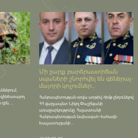
Մի շարք բարձրաստիճան
սպաների շնորհվել են գեներալ-
մայորի կոչումներ...
աններում,
 զինծառայող
Հանրապետության օրվա առթիվ, հիմք ընդունելով
ին. ...
ՀՀ վարչապետ Նիկոլ Փաշինյանի
առաջարկությունը, Հայաստանի
Հանրապետության նախագահ Վահագն
Խաչատուրյանի ...