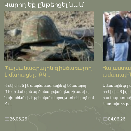
Կարող եք ընթերցել նաև՝
Պայմանագրային զինծառայող
Հայաստան
է մահացել․ ՔԿ...
ամառային
Հունիսի 26-ին պայմանագրային զինծառայող
Ամառային զոր
Ռ.Խ.-ի մահվան արձանագրված դեպքի առթիվ
հունիսի 29-ից 
նախաձեռնվել է քրեական վարույթ․ տեղեկացնում
համապատասխան 
են ...
Կառավարության
26.06.26
04.06.26