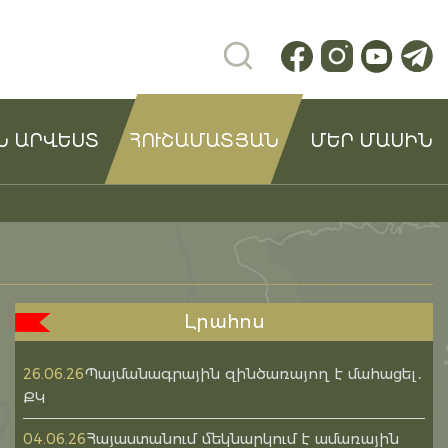
Ն ԱՐՎԵՍՏ
ՀՈՒՇԱՄԱՏՅԱՆ
ՄԵՐ ՄԱՍԻՆ
Լրահոս
Պայմանագրային զինծառայող է մահացել․
26.06.26
ՔԿ
Հայաստանում մեկնարկում է ամառային
04.06.26