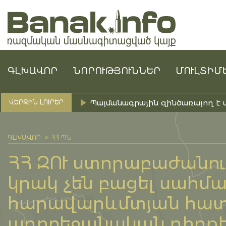
ԳԼԽԱՎՈՐ
ՆՈՐՈՒԹՅՈՒՆՆԵՐ
ՄՈՒԼՏԻՄ
Պայմանագրային զինծառայող է 
ՎԵՐՋԻՆ ԼՈՒՐԵՐ
ԳԼԽԱՎՈՐ
ՀՀ ՊՆ
ՀՀ ԶՈՒ ստորաբաժանում
կրակ չեն բացել սահմ
հարավարևմտյան հատ
ադրբեջանական դիրքեր