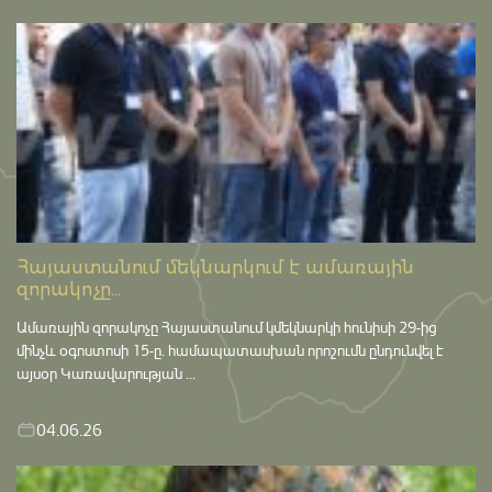
Հայաստանում մեկնարկում է ամառային
զորակոչը...
Ամառային զորակոչը Հայաստանում կմեկնարկի հունիսի 29-ից
մինչև օգոստոսի 15-ը․ համապատասխան որոշումն ընդունվել է
այսօր Կառավարության ...
04.06.26