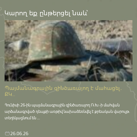
Կարող եք ընթերցել նաև՝
Պայմանագրային զինծառայող է մահացել․
ՔԿ...
Հունիսի 26-ին պայմանագրային զինծառայող Ռ.Խ.-ի մահվան
արձանագրված դեպքի առթիվ նախաձեռնվել է քրեական վարույթ․
տեղեկացնում են ...
26.06.26