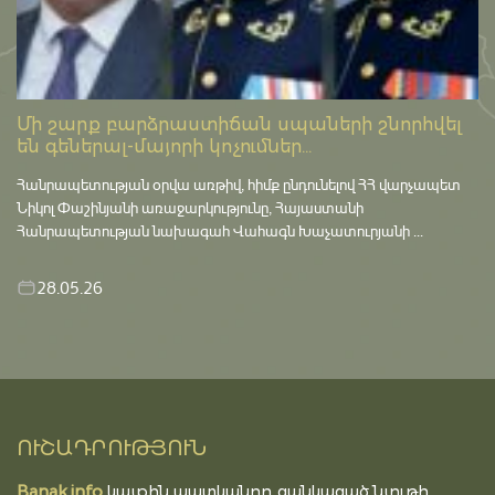
Մի շարք բարձրաստիճան սպաների շնորհվել
են գեներալ-մայորի կոչումներ...
Հանրապետության օրվա առթիվ, հիմք ընդունելով ՀՀ վարչապետ
Նիկոլ Փաշինյանի առաջարկությունը, Հայաստանի
Հանրապետության նախագահ Վահագն Խաչատուրյանի ...
28.05.26
ՈՒՇԱԴՐՈՒԹՅՈՒՆ
Banak.info
կայքին պատկանող ցանկացած նյութի