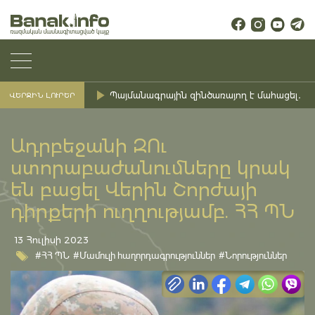
Պայմանագրային զինծառայող է մահացել․ Ք
ՎԵՐՋԻՆ ԼՈՒՐԵՐ
Ադրբեջանի ԶՈւ
ստորաբաժանումները կրակ
են բացել Վերին Շորժայի
դիրքերի ուղղությամբ. ՀՀ ՊՆ
13 Հուլիսի 2023
#ՀՀ ՊՆ
#Մամուլի հաղորդագրություններ
#Նորություններ