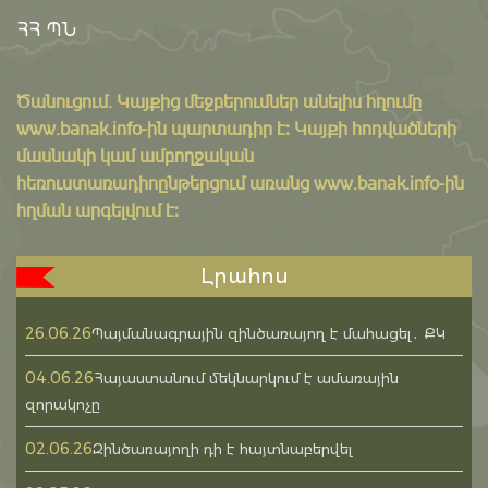
ՀՀ ՊՆ
Ծանուցում․ Կայքից մեջբերումներ անելիս հղումը
www.banak.info
-ին պարտադիր է: Կայքի հոդվածների
մասնակի կամ ամբողջական
հեռուստառադիոընթերցում առանց www.banak.info-ին
հղման արգելվում է:
Լրահոս
26.06.26
Պայմանագրային զինծառայող է մահացել․ ՔԿ
04.06.26
Հայաստանում մեկնարկում է ամառային
զորակոչը
02.06.26
Զինծառայողի դի է հայտնաբերվել