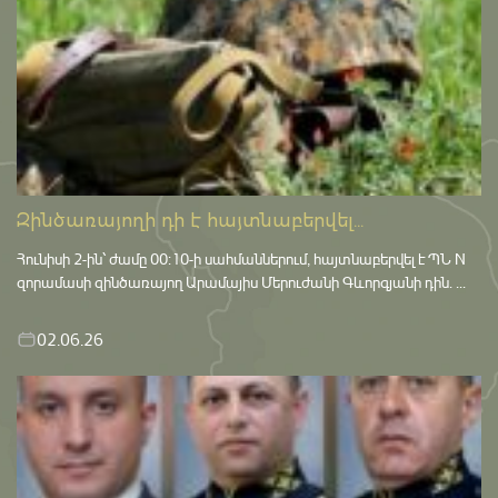
Զինծառայողի դի է հայտնաբերվել...
Հունիսի 2-ին՝ ժամը 00:10-ի սահմաններում, հայտնաբերվել է ՊՆ N
զորամասի զինծառայող Արամայիս Մերուժանի Գևորգյանի դին. ...
02.06.26