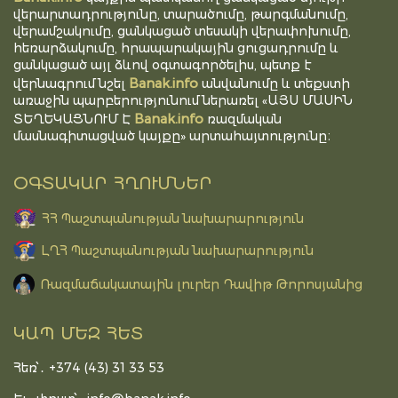
վերարտադրությունը, տարածումը, թարգմանումը,
վերամշակումը, ցանկացած տեսակի վերափոխումը,
հեռարձակումը, հրապարակային ցուցադրումը և
ցանկացած այլ ձևով օգտագործելիս, պետք է
Banak.info
վերնագրում նշել
անվանումը և տեքստի
առաջին պարբերությունում ներառել «ԱՅՍ ՄԱՍԻՆ
Banak.info
ՏԵՂԵԿԱՑՆՈՒՄ Է
ռազմական
մասնագիտացված կայքը» արտահայտությունը։
ՕԳՏԱԿԱՐ ՀՂՈՒՄՆԵՐ
ՀՀ Պաշտպանության նախարարություն
ԼՂՀ Պաշտպանության նախարարություն
Ռազմաճակատային լուրեր Դավիթ Թորոսյանից
ԿԱՊ ՄԵԶ ՀԵՏ
Հեռ՝․ +374 (43) 31 33 53