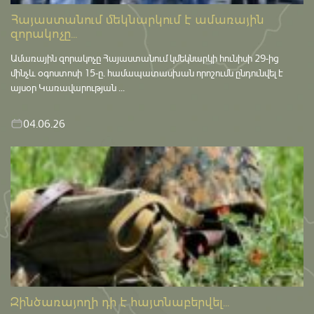
Հայաստանում մեկնարկում է ամառային
զորակոչը...
Ամառային զորակոչը Հայաստանում կմեկնարկի հունիսի 29-ից
մինչև օգոստոսի 15-ը․ համապատասխան որոշումն ընդունվել է
այսօր Կառավարության ...
04.06.26
Զինծառայողի դի է հայտնաբերվել...