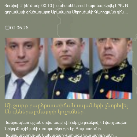
Հունիսի 2-ին՝ ժամը 00:10-ի սահմաններում, հայտնաբերվել է ՊՆ N
զորամասի զինծառայող Արամայիս Մերուժանի Գևորգյանի դին. ...
02.06.26
Մի շարք բարձրաստիճան սպաների շնորհվել
են գեներալ-մայորի կոչումներ...
Հանրապետության օրվա առթիվ, հիմք ընդունելով ՀՀ վարչապետ
Նիկոլ Փաշինյանի առաջարկությունը, Հայաստանի
Հանրապետության նախագահ Վահագն Խաչատուրյանի ...