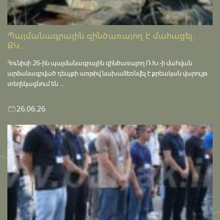
Պայմանագրային զինծառայող է մահացել․
ՔԿ...
Հունիսի 26-ին պայմանագրային զինծառայող Ռ.Խ.-ի մահվան
արձանագրված դեպքի առթիվ նախաձեռնվել է քրեական վարույթ․
տեղեկացնում են ...
26.06.26