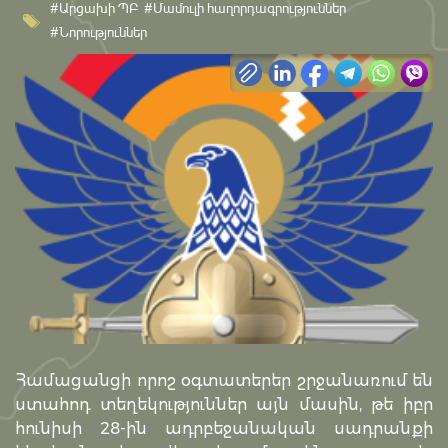
#Արցախի ՊԲ
#Մամուլի հաղորդագրություններ
#Նորություններ
Համացանցի որոշ օգտատերեր շրջանառում են
ստահոդ տեղեկություններ այն մասին, թե իբր
հունիսի 28-ին ադրբեջանական սադրանքի