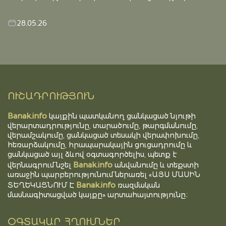
28.05.26
ՈՒՇԱԴՐՈՒԹՅՈՒՆ
Banak.info
կայքին պատկանող ցանկացած նյութի
վերարտադրությունը, տարածումը, թարգմանումը,
վերամշակումը, ցանկացած տեսակի վերափոխումը,
հեռարձակումը, հրապարակային ցուցադրումը և
ցանկացած այլ ձևով օգտագործելիս, պետք է
Banak.info
վերնագրում նշել
անվանումը և տեքստի
առաջին պարբերությունում ներառել «ԱՅՍ ՄԱՍԻՆ
Banak.info
ՏԵՂԵԿԱՑՆՈՒՄ Է
ռազմական
մասնագիտացված կայքը» արտահայտությունը։
ՕԳՏԱԿԱՐ ՀՂՈՒՄՆԵՐ